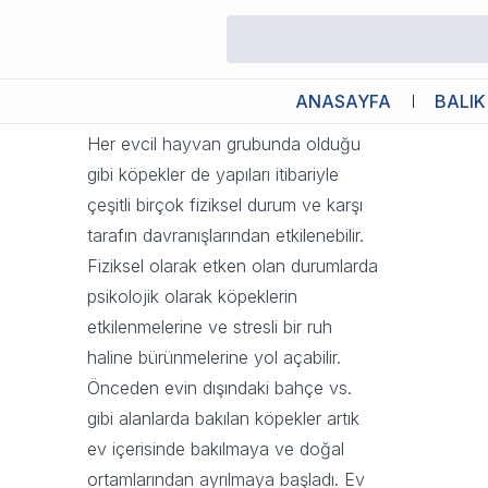
Köpek Psikolojisi ve Davranışları
9 Kasım 2023 08:53
ANASAYFA
BALIK
Her evcil hayvan grubunda olduğu
gibi köpekler de yapıları itibariyle
çeşitli birçok fiziksel durum ve karşı
tarafın davranışlarından etkilenebilir.
Fiziksel olarak etken olan durumlarda
psikolojik olarak köpeklerin
etkilenmelerine ve stresli bir ruh
haline bürünmelerine yol açabilir.
Önceden evin dışındaki bahçe vs.
gibi alanlarda bakılan
köpekler
artık
ev içerisinde bakılmaya ve doğal
ortamlarından ayrılmaya başladı. Ev