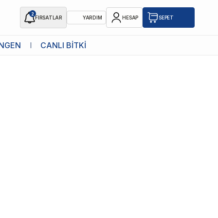
2
FIRSATLAR
YARDIM
HESAP
SEPET
NGEN
CANLI BİTKİ