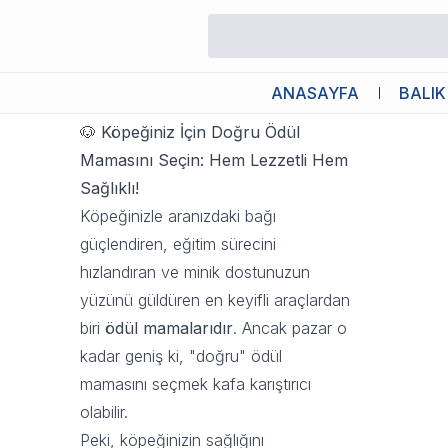
Köpeğiniz İçin Doğru Ödül Mama
20 Kasım 2025 13:12
ANASAYFA
BALIK
🐶 Köpeğiniz İçin Doğru Ödül
Mamasını Seçin: Hem Lezzetli Hem
Sağlıklı!
Köpeğinizle aranızdaki bağı
güçlendiren, eğitim sürecini
hızlandıran ve minik dostunuzun
yüzünü güldüren en keyifli araçlardan
biri
ödül mamalarıdır
. Ancak pazar o
kadar geniş ki, "doğru" ödül
mamasını seçmek kafa karıştırıcı
olabilir.
Peki, köpeğinizin sağlığını