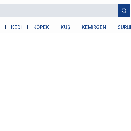
sını Seçin: Hem Lezzetli Hem Sağlıklı 
KEDİ
KÖPEK
KUŞ
KEMİRGEN
SÜRÜ