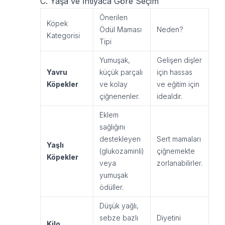
C. Yaşa ve İhtiyaca Göre Seçim
Önerilen
Köpek
Ödül Maması
Neden?
Kategorisi
Tipi
Yumuşak,
Gelişen dişler
Yavru
küçük parçalı
için hassas
Köpekler
ve kolay
ve eğitim için
çiğnenenler.
idealdir.
Eklem
sağlığını
destekleyen
Sert mamaları
Yaşlı
(glukozaminli)
çiğnemekte
Köpekler
veya
zorlanabilirler.
yumuşak
ödüller.
Düşük yağlı,
sebze bazlı
Diyetini
Kilo