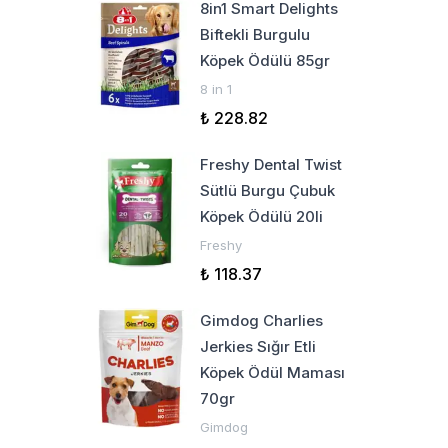
8in1 Smart Delights
Biftekli Burgulu
Köpek Ödülü 85gr
8 in 1
₺ 228.82
Freshy Dental Twist
Sütlü Burgu Çubuk
Köpek Ödülü 20li
Freshy
₺ 118.37
Gimdog Charlies
Jerkies Sığır Etli
Köpek Ödül Maması
70gr
Gimdog