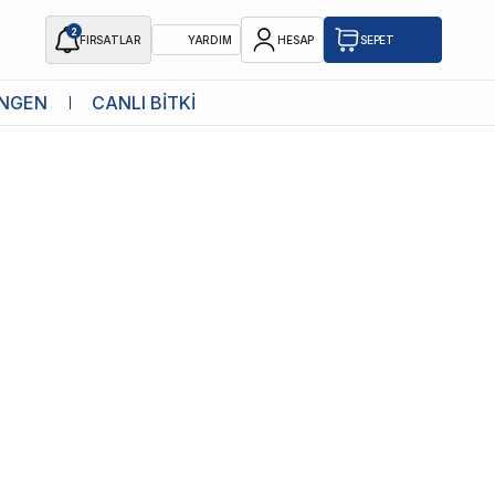
2
FIRSATLAR
YARDIM
HESAP
SEPET
Mamalar Bu Yazıda!
NGEN
CANLI BİTKİ