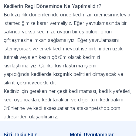
anında 100 TL indirim fırsatından
Kedilerin Regl Döneminde Ne Yapılmalıdır?
yararlanın!
Bu kızgınlık dönemlerinde önce kedimizin üremesini isteyip
istemediğimize karar vermeliyiz. Eğer yavrulamasında bir
sakınca yoksa kedimize uygun bir eş bulup, onun
Kullanım Koşullarını kabul ediyorum
çiftleşmesine imkan sağlamalıyız. Eğer yavrulamasını
Kayıt Ol
istemiyorsak ve erkek kedi mevcut ise birbirinden uzak
tutmalı veya en kesin çözüm olarak kedimizi
E-posta adresinizi girerek pazarlama ve tanıtım ile ilgili iletişim almayı kabul
edersiniz ve Gizlilik Politikamızı okuduğunuzu ve kabul ettiğinizi onaylarsınız.
kısırlaştırmalıyız. Çünkü
kısırlaştırma
işlemi
yapıldığında
kedilerde kızgınlık
belirtileri olmayacak ve
sıkıntı çekmeyeceklerdir.
Kediniz için gereken her çeşit kedi maması, kedi kıyafetleri,
kedi oyuncakları, kedi tarakları ve diğer tüm kedi bakım
ürünlerine ve kedi aksesuarlarına atakanpetshop.com
adresinden ulaşabilirsiniz.
Bizi Takip Edin
Mobil Uygulamalar