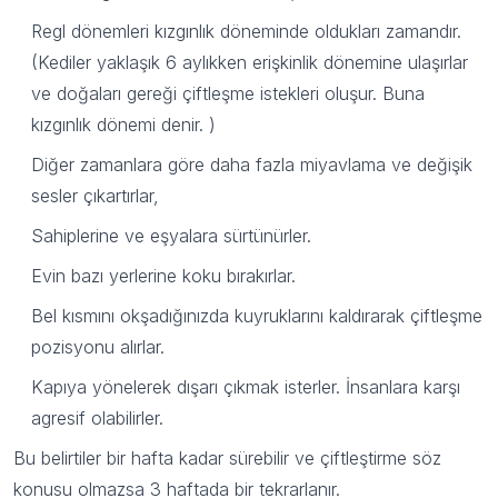
Regl dönemleri kızgınlık döneminde oldukları zamandır.
(Kediler yaklaşık 6 aylıkken erişkinlik dönemine ulaşırlar
ve doğaları gereği çiftleşme istekleri oluşur. Buna
kızgınlık dönemi denir. )
Diğer zamanlara göre daha fazla miyavlama ve değişik
sesler çıkartırlar,
Sahiplerine ve eşyalara sürtünürler.
Evin bazı yerlerine koku bırakırlar.
Bel kısmını okşadığınızda kuyruklarını kaldırarak çiftleşme
pozisyonu alırlar.
100 TL indirim
Kapıya yönelerek dışarı çıkmak isterler. İnsanlara karşı
kazan!
agresif olabilirler.
Bu belirtiler bir hafta kadar sürebilir ve çiftleştirme söz
konusu olmazsa 3 haftada bir tekrarlanır.
Mail bültenimize şimdi katılın,