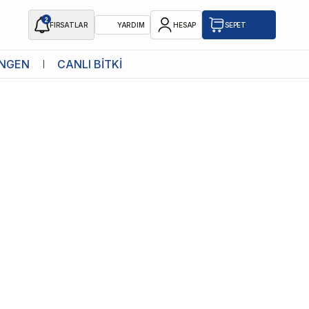
2
FIRSATLAR
YARDIM
HESAP
SEPET
NGEN
CANLI BİTKİ