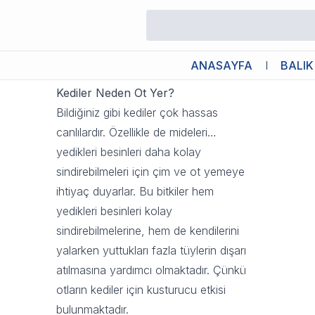
Kediler Neden Ot Yer?
20 Ekim 2023 07:30
ANASAYFA
BALIK
Kediler Neden Ot Yer?
Bildiğiniz gibi kediler çok hassas
canlılardır. Özellikle de mideleri…
yedikleri besinleri daha kolay
sindirebilmeleri için çim ve ot yemeye
ihtiyaç duyarlar. Bu bitkiler hem
yedikleri besinleri kolay
sindirebilmelerine, hem de kendilerini
yalarken yuttukları fazla tüylerin dışarı
atılmasına yardımcı olmaktadır. Çünkü
otların kediler için kusturucu etkisi
bulunmaktadır.