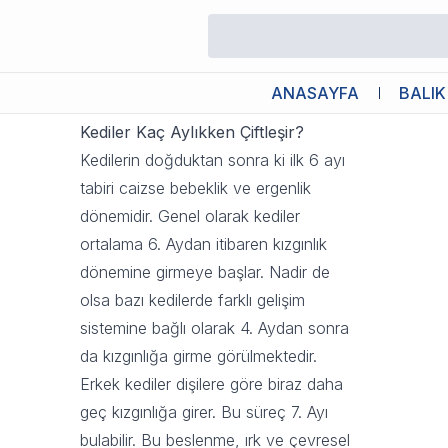
Kediler Kaç Aylıkken Çiftleşir?
20 Ekim 2023 08:02
ANASAYFA
BALIK
Kediler Kaç Aylıkken Çiftleşir?
Kedilerin doğduktan sonra ki ilk 6 ayı
tabiri caizse bebeklik ve ergenlik
dönemidir. Genel olarak kediler
ortalama 6. Aydan itibaren kızgınlık
dönemine girmeye başlar. Nadir de
olsa bazı kedilerde farklı gelişim
sistemine bağlı olarak 4. Aydan sonra
da kızgınlığa girme görülmektedir.
Erkek kediler dişilere göre biraz daha
geç kızgınlığa girer. Bu süreç 7. Ayı
bulabilir. Bu beslenme, ırk ve çevresel