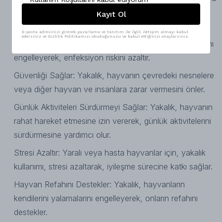
enfeksiyon bölgelerini yalamalarını engelleyerek,
Kayıt Ol
iyileşme sürecini hızlandırır.
E-posta adresinizi girerek pazarlama ve tanıtım ile ilgili iletişim almayı kabul
edersiniz ve Gizlilik Politikamızı okuduğunuzu ve kabul ettiğinizi onaylarsınız.
Enfeksiyonları Önler: Hayvanların kendilerini yalamalarını
engelleyerek, enfeksiyon riskini azaltır.
Güvenliği Sağlar: Yakalık, hayvanın çevredeki nesnelere
veya diğer hayvan ve insanlara zarar vermesini önler.
Günlük Aktiviteleri Sürdürmeyi Sağlar: Yakalık, hayvanın
rahat hareket etmesine izin vererek, günlük aktivitelerini
sürdürmesine yardımcı olur.
Stresi Azaltır: Yaralı veya hasta hayvanlar için, yakalık
kullanımı, stresi azaltarak, iyileşme sürecine katkı sağlar.
Hayvan Refahını Destekler: Yakalık, hayvanların
kendilerini yalamalarını engelleyerek, onların refahını
destekler.