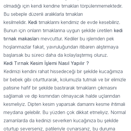
olmadığı için kendi kendine tırnakları törpülenmemektedir.
Bu sebeple düzenli aralıklarla tırnakları
kesilmelidir.
Kedi
tırnaklarını kendimiz de evde kesebiliriz.
Bunun için onların tırnaklarına uygun şekilde üretilen
kedi
tırnak makasları
mevcuttur. Kediler bu işlemden pek
hoşlanmazlar fakat, yavruluğundan itibaren alıştırmaya
başlarsak bu süreci daha da kolaylaştırmış oluruz.
Kedi Tırnak Kesim İşlemi Nasıl Yapılır ?
Kedimizi kendini rahat hissedeceği bir şekilde kucağımıza
bir bebek gibi oturtturarak, kolumuzla tutmalı ve bir elimizle
patisine hafif bir şekilde bastırarak tırnakların çıkmasını
sağlamalı ve dip kısmından olmayacak halde uçlarından
kesmeliyiz. Dipten kesim yaparsak damarını kesme ihtimali
meydana gelebilir. Bu yüzden çok dikkat etmeliyiz. Normal
zamanlarda da kedinizi severken kucağınıza bu şekilde
oturtup severseniz, patileriyle oynarsanız, bu duruma