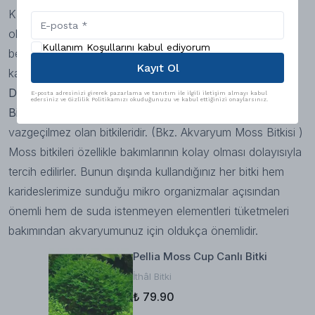
Karideslerin bir başka özelliği ise bakterilerle besleniyor
olmasıdır. İçerisinde sünger barındıran filtreler de nitekim
Kullanım Koşullarını kabul ediyorum
beslendikleri bakterileri çokça barındırması açısından
Kayıt Ol
karideslerinizi mutlu eden filtrelerdendir.
Dekoratif malzemeler
E-posta adresinizi girerek pazarlama ve tanıtım ile ilgili iletişim almayı kabul
edersiniz ve Gizlilik Politikamızı okuduğunuzu ve kabul ettiğinizi onaylarsınız.
Bitkiler:
Moss bitkileri kesinlikle karides akvaryumlarının
vazgeçilmez olan bitkileridir. (Bkz.
Akvaryum Moss Bitkisi
)
Moss bitkileri özellikle bakımlarının kolay olması dolayısıyla
tercih edilirler. Bunun dışında kullandığınız her bitki hem
karideslerimize sunduğu mikro organizmalar açısından
önemli hem de suda istenmeyen elementleri tüketmeleri
bakımından akvaryumunuz için oldukça önemlidir.
Pellia Moss Cup Canlı Bitki
İthâl Bitki
₺ 79.90