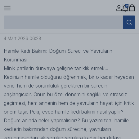
2
Hamile Kedi Bakımı: Doğum Süreci
ve Yavruların Korunması
4 Mart 2026 06:28
Hamile Kedi Bakımı: Doğum Süreci ve Yavruların
Korunması
Minik patilerin dünyaya gelişine tanıklık etmek...
Kedinizin hamile olduğunu öğrenmek, bir o kadar heyecan
verici hem de sorumluluk gerektiren bir sürecin
başlangıcıdır. Onun bu özel dönemini sağlıklı ve stressiz
geçirmesi, hem annenin hem de yavruların hayatı için kritik
önem taşır. Peki, evde hamile kedi bakımı nasıl yapılır?
Doğum anında neler yapmalısınız? Bu yazımızda, hamile
kedilerin bakımından doğum sürecine, yavruların
korunmasından sık sorulan sorulara kadar her detayı