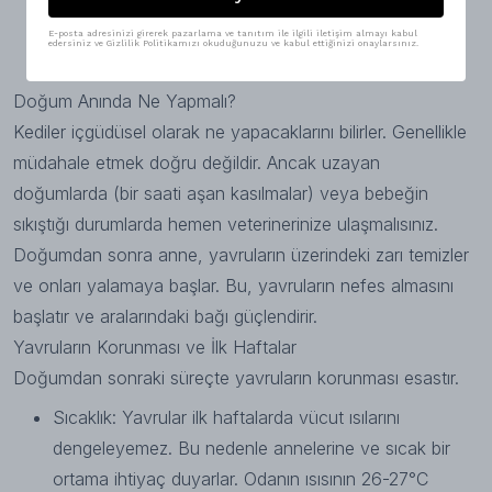
Su Kesesi: Yeşilimsi veya şeffaf bir sıvı geldiğini
E-posta adresinizi girerek pazarlama ve tanıtım ile ilgili iletişim almayı kabul
edersiniz ve Gizlilik Politikamızı okuduğunuzu ve kabul ettiğinizi onaylarsınız.
görebilirsiniz.
Doğum Anında Ne Yapmalı?
Kediler içgüdüsel olarak ne yapacaklarını bilirler. Genellikle
müdahale etmek doğru değildir. Ancak uzayan
doğumlarda (bir saati aşan kasılmalar) veya bebeğin
sıkıştığı durumlarda hemen veterinerinize ulaşmalısınız.
Doğumdan sonra anne, yavruların üzerindeki zarı temizler
ve onları yalamaya başlar. Bu, yavruların nefes almasını
başlatır ve aralarındaki bağı güçlendirir.
Yavruların Korunması ve İlk Haftalar
Doğumdan sonraki süreçte yavruların korunması esastır.
Sıcaklık: Yavrular ilk haftalarda vücut ısılarını
dengeleyemez. Bu nedenle annelerine ve sıcak bir
ortama ihtiyaç duyarlar. Odanın ısısının 26-27°C