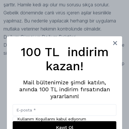
şarttır. Hamile kedi aşı olur mu sorusu sıkça sorulur.
Gebelik döneminde canlı virüs içeren aşılar kesinlikle
yapılmaz. Bu nedenle yapılacak herhangi bir uygulama
mutlaka veteriner hekimin kontrolünde olmalıdır.
Doğum Süreci ve Doğum Belirtileri
Doğum yaklaştığında kedinizin vücudu ve davranışları size
100 TL indirim
sinyal verecektir. Hamile kedi doğum belirtileri şunlardır:
kazan!
Yuvalama Davranışı: Hazırladığınız kutuya sürekli girip
çıkar, tırmalar ve yerleştirme yapar.
Huzursuzluk: Miyavlama artar, sürekli sahibini takip
Mail bültenimize şimdi katılın,
anında 100 TL indirim fırsatından
edebilir.
yararlanın!
İştah Kaybı: Doğuma saatler kala yemek yemeyi
bırakır.
Sıcaklık Düşüşü: Vücut ısısı normalde 38.5°C iken
Kullanım Koşullarını kabul ediyorum
37°C'ye kadar düşer.
Kayıt Ol