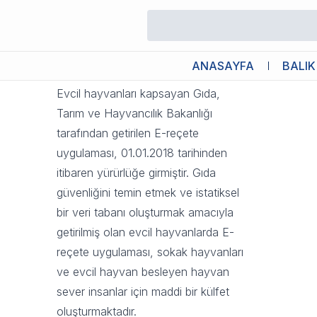
Evcil Hayvanlarda E-Reçete Uy
31 Ekim 2023 08:59
ANASAYFA
BALIK
Evcil hayvanları kapsayan Gıda,
Tarım ve Hayvancılık Bakanlığı
tarafından getirilen E-reçete
uygulaması, 01.01.2018 tarihinden
itibaren yürürlüğe girmiştir. Gıda
güvenliğini temin etmek ve istatiksel
bir veri tabanı oluşturmak amacıyla
getirilmiş olan evcil hayvanlarda E-
reçete uygulaması, sokak hayvanları
ve evcil hayvan besleyen hayvan
sever insanlar için maddi bir külfet
oluşturmaktadır.