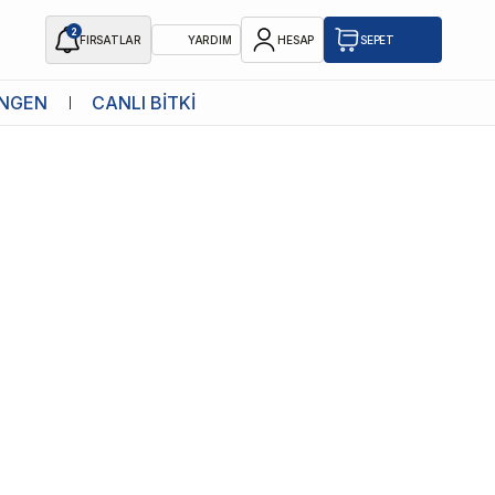
2
FIRSATLAR
YARDIM
HESAP
SEPET
NGEN
CANLI BİTKİ