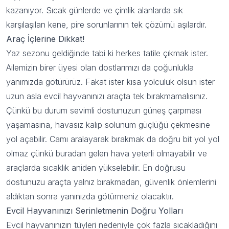
kazanıyor. Sıcak günlerde ve çimlik alanlarda sık
karşılaşılan kene, pire sorunlarının tek çözümü aşılardır.
Kullanım Koşullarını kabul ediyorum
Araç İçlerine Dikkat!
Kayıt Ol
Yaz sezonu geldiğinde tabi ki herkes tatile çıkmak ister.
E-posta adresinizi girerek pazarlama ve tanıtım ile ilgili iletişim almayı kabul
Ailemizin birer üyesi olan dostlarımızı da çoğunlukla
edersiniz ve Gizlilik Politikamızı okuduğunuzu ve kabul ettiğinizi onaylarsınız.
yanımızda götürürüz. Fakat ister kısa yolculuk olsun ister
uzun asla evcil hayvanınızı araçta tek bırakmamalısınız.
Çünkü bu durum sevimli dostunuzun güneş çarpması
yaşamasına, havasız kalıp solunum güçlüğü çekmesine
yol açabilir. Camı aralayarak bırakmak da doğru bit yol yol
olmaz çünkü buradan gelen hava yeterli olmayabilir ve
araçlarda sıcaklık aniden yükselebilir. En doğrusu
dostunuzu araçta yalnız bırakmadan, güvenlik önlemlerini
aldıktan sonra yanınızda götürmeniz olacaktır.
Evcil Hayvanınızı Serinletmenin Doğru Yolları
Evcil hayvanınızın tüyleri nedeniyle çok fazla sıcakladığını