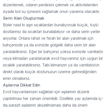
düzenlemek, odanın perdesini çekmek ve aktivitelerden
ziyade bol su içmesini sağlamak onun yararına olacaktır.
Serin Alan Oluşturmak
Bizler nasıl ki aşırı sıcaklardan bunalıyorsak küçük, tüylü
dostlarımız da sıcaktan bunalabiliyor ve daha serin yerler
arıyorlar. Onlara rahat ve ferah bir alan yaratmak için
bahçenizde ya da evinizde gölgelik daha serin bir alan
yaratabilirsiniz. Eğer bir bahçeniz yoksa evinizde vantilatör
veya klimadan yararlanarak evcil hayvanınız için uygun bir
100 TL indirim
sıcaklık yaratabilirsiniz. Tabi klimanızın ya da vantilatörün
direkt olarak küçük dostunuzun üzerine gelmediğinden
kazan!
emin olmalısınız.
Aşılarına Dikkat Edin
Mail bültenimize şimdi katılın,
Evcil hayvanlarınızın sağlıkları için aşılarının düzenli
anında 100 TL indirim fırsatından
yaptırılması her zaman önemlidir. Özellikle yaz aylarında iç-
yararlanın!
dış parazit aşılarının aksatılmaması daha da önem