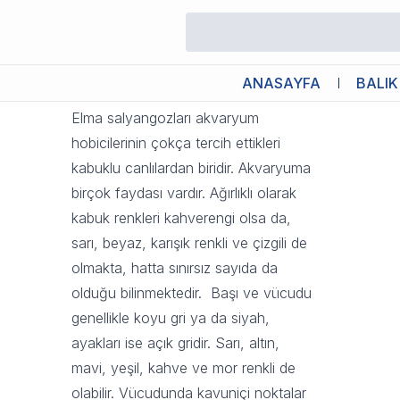
Elma Salyangozları
15 Eylül 2023 13:56
ANASAYFA
BALIK
Elma salyangozları akvaryum
hobicilerinin çokça tercih ettikleri
kabuklu canlılardan biridir. Akvaryuma
birçok faydası vardır. Ağırlıklı olarak
kabuk renkleri kahverengi olsa da,
sarı, beyaz, karışık renkli ve çizgili de
olmakta, hatta sınırsız sayıda da
olduğu bilinmektedir. Başı ve vücudu
genellikle koyu gri ya da siyah,
ayakları ise açık gridir. Sarı, altın,
mavi, yeşil, kahve ve mor renkli de
olabilir. Vücudunda kavuniçi noktalar