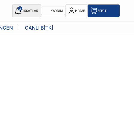
2
FIRSATLAR
YARDIM
HESAP
SEPET
NGEN
CANLI BİTKİ