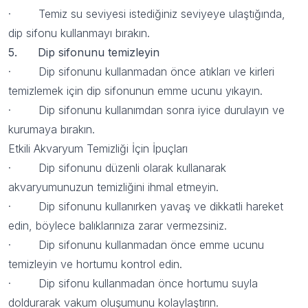
· Temiz su seviyesi istediğiniz seviyeye ulaştığında,
Kullanım Koşullarını kabul ediyorum
dip sifonu kullanmayı bırakın.
Kayıt Ol
5. Dip sifonunu temizleyin
· Dip sifonunu kullanmadan önce atıkları ve kirleri
E-posta adresinizi girerek pazarlama ve tanıtım ile ilgili iletişim almayı kabul
edersiniz ve Gizlilik Politikamızı okuduğunuzu ve kabul ettiğinizi onaylarsınız.
temizlemek için dip sifonunun emme ucunu yıkayın.
· Dip sifonunu kullanımdan sonra iyice durulayın ve
kurumaya bırakın.
Etkili Akvaryum Temizliği İçin İpuçları
· Dip sifonunu düzenli olarak kullanarak
akvaryumunuzun temizliğini ihmal etmeyin.
· Dip sifonunu kullanırken yavaş ve dikkatli hareket
edin, böylece balıklarınıza zarar vermezsiniz.
· Dip sifonunu kullanmadan önce emme ucunu
temizleyin ve hortumu kontrol edin.
· Dip sifonu kullanmadan önce hortumu suyla
doldurarak vakum oluşumunu kolaylaştırın.