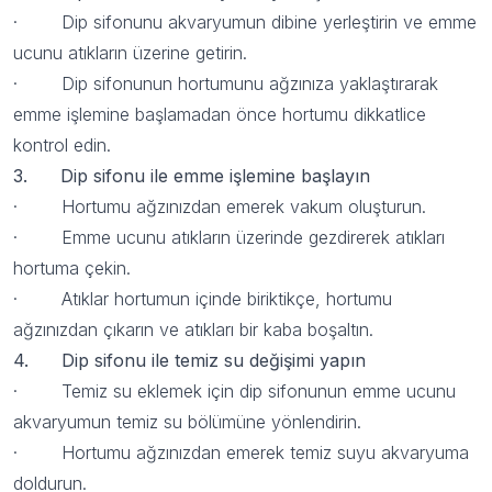
· Dip sifonunu akvaryumun dibine yerleştirin ve emme
ucunu atıkların üzerine getirin.
· Dip sifonunun hortumunu ağzınıza yaklaştırarak
emme işlemine başlamadan önce hortumu dikkatlice
kontrol edin.
3. Dip sifonu ile emme işlemine başlayın
· Hortumu ağzınızdan emerek vakum oluşturun.
· Emme ucunu atıkların üzerinde gezdirerek atıkları
100 TL indirim
hortuma çekin.
· Atıklar hortumun içinde biriktikçe, hortumu
kazan!
ağzınızdan çıkarın ve atıkları bir kaba boşaltın.
4. Dip sifonu ile temiz su değişimi yapın
· Temiz su eklemek için dip sifonunun emme ucunu
Mail bültenimize şimdi katılın,
anında 100 TL indirim fırsatından
akvaryumun temiz su bölümüne yönlendirin.
yararlanın!
· Hortumu ağzınızdan emerek temiz suyu akvaryuma
doldurun.