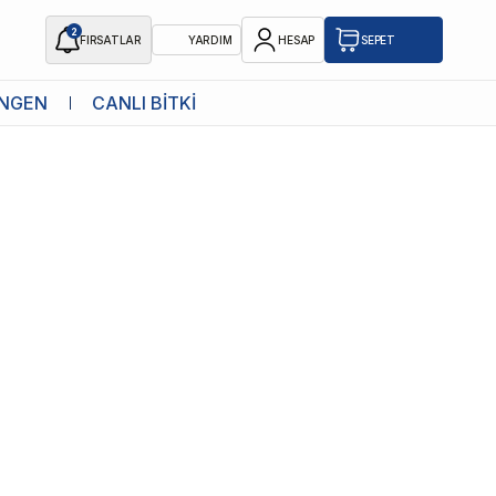
2
FIRSATLAR
YARDIM
HESAP
SEPET
NGEN
CANLI BİTKİ