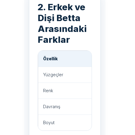
2. Erkek ve
Dişi Betta
Arasındaki
Farklar
Özellik
Erkek Betta
Yüzgeçler
Uzun ve ihtişamlı
Renk
Canlı ve yoğun
Davranış
Agresif
Boyut
6-7 cm