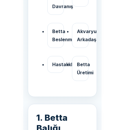
Davranış
Betta
Akvaryum
Beslenmesi
Arkadaşları
Hastalıklar
Betta
Üretimi
1. Betta
Balığı