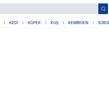
mı Hakkında Bilmeniz Gereken Her Şey
KEDİ
KÖPEK
KUŞ
KEMİRGEN
SÜRÜ