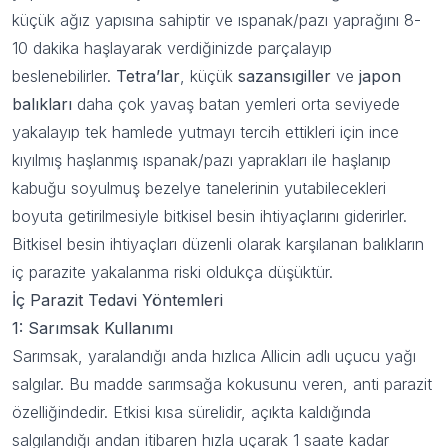
yararlanın!
küçük ağız yapısına sahiptir ve ıspanak/pazı yaprağını 8-
10 dakika haşlayarak verdiğinizde parçalayıp
beslenebilirler.
Tetra’lar
, küçük
sazansıgiller
ve
japon
Kullanım Koşullarını kabul ediyorum
balıkları
daha çok yavaş batan yemleri orta seviyede
Kayıt Ol
yakalayıp tek hamlede yutmayı tercih ettikleri için ince
kıyılmış haşlanmış ıspanak/pazı yaprakları ile haşlanıp
E-posta adresinizi girerek pazarlama ve tanıtım ile ilgili iletişim almayı kabul
edersiniz ve Gizlilik Politikamızı okuduğunuzu ve kabul ettiğinizi onaylarsınız.
kabuğu soyulmuş bezelye tanelerinin yutabilecekleri
boyuta getirilmesiyle bitkisel besin ihtiyaçlarını giderirler.
Bitkisel besin ihtiyaçları düzenli olarak karşılanan balıkların
iç parazite yakalanma riski oldukça düşüktür.
İç Parazit Tedavi Yöntemleri
1: Sarımsak Kullanımı
Sarımsak, yaralandığı anda hızlıca Allicin adlı uçucu yağı
salgılar. Bu madde sarımsağa kokusunu veren, anti parazit
özelliğindedir. Etkisi kısa sürelidir, açıkta kaldığında
salgılandığı andan itibaren hızla uçarak 1 saate kadar