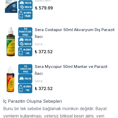
Seachem
₺ 579.99
Sera Costapur 50ml Akvaryum Dış Parazit
İlacı
Sera
₺ 372.52
Sera Mycopur 50ml Mantar ve Parazit
İlacı
Sera
₺ 372.52
İç Parazitin Oluşma Sebepleri
Bunu bir tek sebebe bağlamak mümkün değildir. Bayat
yemlerin kullanılması, yetersiz bitkisel besin alımı, yem