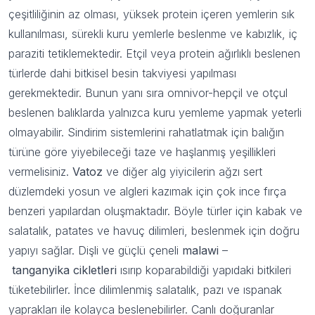
çeşitliliğinin az olması, yüksek protein içeren yemlerin sık
kullanılması, sürekli kuru yemlerle beslenme ve kabızlık, iç
paraziti tetiklemektedir. Etçil veya protein ağırlıklı beslenen
türlerde dahi bitkisel besin takviyesi yapılması
gerekmektedir. Bunun yanı sıra omnivor-hepçil ve otçul
beslenen balıklarda yalnızca kuru yemleme yapmak yeterli
olmayabilir. Sindirim sistemlerini rahatlatmak için balığın
türüne göre yiyebileceği taze ve haşlanmış yeşillikleri
vermelisiniz.
Vatoz
ve diğer alg yiyicilerin ağzı sert
düzlemdeki yosun ve algleri kazımak için çok ince fırça
100 TL indirim
benzeri yapılardan oluşmaktadır. Böyle türler için kabak ve
salatalık, patates ve havuç dilimleri, beslenmek için doğru
kazan!
yapıyı sağlar. Dişli ve güçlü çeneli
malawi
–
tanganyika cikletleri
ısırıp koparabildiği yapıdaki bitkileri
tüketebilirler. İnce dilimlenmiş salatalık, pazı ve ıspanak
Mail bültenimize şimdi katılın,
anında 100 TL indirim fırsatından
yaprakları ile kolayca beslenebilirler. Canlı doğuranlar