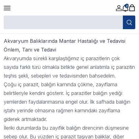
2
Balıklarda İç Parazit
20 Eylül 2023 14:40
Akvaryum Balıklarında Mantar Hastalığı ve Tedavisi
Önlem, Tanı ve Tedavi
Akvaryumda sürekli karşılaştığımız iç parazitlerin çok
sayıda farklı türü olmakla birlikte genel anlatımla iç parazitin
teşhis şekli, sebepleri ve tedavisinden bahsedelim.
Çoğu iç parazit, balığın karnında çökme, zayıflama
belirtileriyle kendini gösterir. İç parazitler balığın yediği
yemlerden faydalanmasına engel olur. İlk safhada balığın
iştahı yerinde olmasına rağmen karnındaki zayıflama
giderek artmaktadır.
İleriki durumlarda bu zayıflık balığın direncinin düşmesine
sebep olur. Bu yüzden iç parazit taşıyan balıklar, diğer