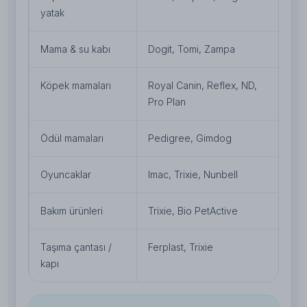
yatak
Mama & su kabı
Dogit, Tomi, Zampa
Hi
Köpek mamaları
Royal Canin, Reflex, ND,
Sa
Pro Plan
Ödül mamaları
Pedigree, Gimdog
Eğ
Oyuncaklar
Imac, Trixie, Nunbell
Eg
Bakım ürünleri
Trixie, Bio PetActive
Hi
Taşıma çantası /
Ferplast, Trixie
Se
kapı
ge