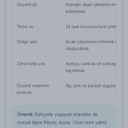
Güvenli çit
Köpeğin dışarı çıkmasını engelley
kullanılmalı.
Temiz su
24 saat boyunca taze içme suyu b
Gölge alan
Sıcak çarpmasını önlemek için mut
oluşturulmalı.
Zehirli bitki yok
Açelya, zambak ve sarmaşık gibi 
kaçınılmalı.
Düzenli veteriner
Aşı, pire ve parazit uygulamaları 
kontrolü
Önemli:
Bahçede yaşayan köpekler de
sosyal ilgiye ihtiyaç duyar. Uzun süre yalnız