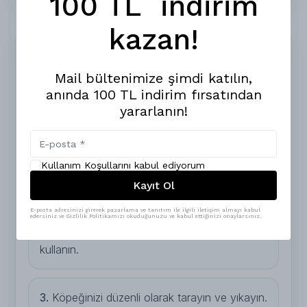
100 TL indirim
kazan!
4. Bahçe Temizliği & Hijyen:
Dışkı, Pire ve Kene
Mail bültenimize şimdi katılın,
anında 100 TL indirim fırsatından
Bahçede köpek bakımının en önemli noktalarından
yararlanın!
biri hijyendir. Düzenli temizlik yapılmayan alanlarda
sinek, koku ve parazit problemleri oluşabilir.
Kullanım Koşullarını kabul ediyorum
1.
Dışkıları her gün düzenli olarak temizleyin.
Kayıt Ol
E-posta adresinizi girerek pazarlama ve tanıtım ile ilgili iletişim almayı kabul
edersiniz ve Gizlilik Politikamızı okuduğunuzu ve kabul ettiğinizi onaylarsınız.
2.
Veteriner onaylı pire ve kene ürünleri
kullanın.
3.
Köpeğinizi düzenli olarak tarayın ve yıkayın.