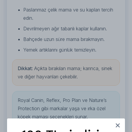
Paslanmaz çelik mama ve su kapları tercih
edin.
Devrilmeyen ağır tabanlı kaplar kullanın.
Bahçede uzun süre mama bırakmayın.
Yemek artıklarını günlük temizleyin.
Dikkat:
Açıkta bırakılan mama; karınca, sinek
ve diğer hayvanları çekebilir.
Royal Canin, Reflex, Pro Plan ve Nature’s
Protection gibi markalar yaşa ve ırka özel
köpek maması seçenekleri sunar.