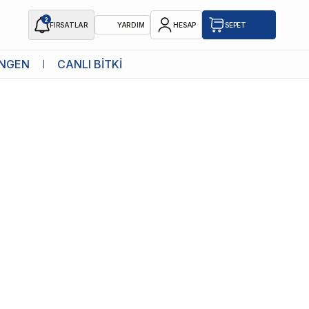
2
FIRSATLAR
YARDIM
HESAP
SEPET
NGEN
CANLI BİTKİ