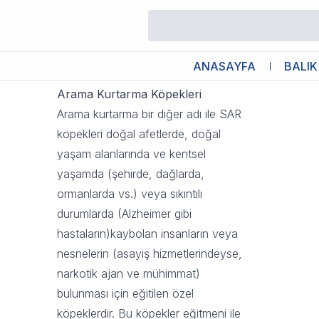
Arama Kurtarma Köpekleri
18 Eylül 2023 09:26
ANASAYFA
BALIK
Arama Kurtarma Köpekleri
Arama kurtarma bir diğer adı ile SAR
köpekleri doğal afetlerde, doğal
yaşam alanlarında ve kentsel
yaşamda (şehirde, dağlarda,
ormanlarda vs.) veya sıkıntılı
durumlarda (Alzheimer gibi
hastaların)kaybolan insanların veya
nesnelerin (asayiş hizmetlerindeyse,
narkotik ajan ve mühimmat)
bulunması için eğitilen özel
köpeklerdir. Bu köpekler eğitmeni ile