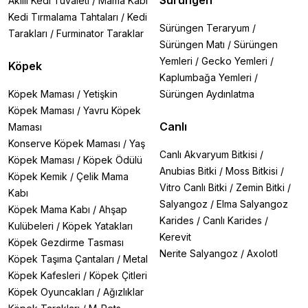
Sürüngen
Akıllı Kedi Tuvaleti
/
Mama Kabı
Kedi Tırmalama Tahtaları
/
Kedi
Sürüngen Teraryum
/
Tarakları
/
Furminator Taraklar
Sürüngen Matı
/
Sürüngen
Yemleri
/
Gecko Yemleri
/
Köpek
Kaplumbağa Yemleri
/
Köpek Maması
/
Yetişkin
Sürüngen Aydınlatma
Köpek Maması
/
Yavru Köpek
Canlı
Maması
Konserve Köpek Maması
/
Yaş
Canlı Akvaryum Bitkisi
/
Köpek Maması
/
Köpek Ödülü
Anubias Bitki
/
Moss Bitkisi
/
Köpek Kemik
/
Çelik Mama
Vitro Canlı Bitki
/
Zemin Bitki
/
Kabı
Salyangoz
/
Elma Salyangoz
Köpek Mama Kabı
/
Ahşap
Karides
/
Canlı Karides
/
Kulübeleri
/
Köpek Yatakları
Kerevit
Köpek Gezdirme Tasması
Nerite Salyangoz
/
Axolotl
Köpek Taşıma Çantaları
/
Metal
Köpek Kafesleri
/
Köpek Çitleri
Köpek Oyuncakları
/
Ağızlıklar