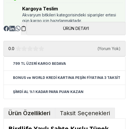
Kargoya Teslim
Akvaryum bitkileri kategorisindeki siparişler ertesi
gün kargo için hazırlanmaktadır.
ÜRÜN DETAYI
0.0
(
Yorum Yok
)
799 TL ÜZERİ KARGO BEDAVA
BONUS ve WORLD KREDİ KARTINA PEŞİN FİYATINA 3 TAKSİT
ŞİMDİ AL %1 KADAR PARA PUAN KAZAN
Ürün Özellikleri
Taksit Seçenekleri
Birdlife Yaylı Sahte Kuşlu Tünek