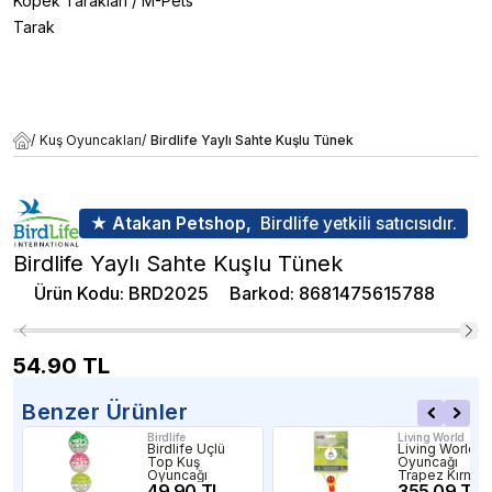
Köpek Tarakları
/
M-Pets
Tarak
/
Kuş Oyuncakları
/
Birdlife Yaylı Sahte Kuşlu Tünek
★ Atakan Petshop,
Birdlife yetkili satıcısıdır.
Birdlife Yaylı Sahte Kuşlu Tünek
Ürün Kodu
:
BRD2025
Barkod
:
8681475615788
54.90
TL
Benzer Ürünler
Birdlife
Living World
Birdlife Üçlü
Living World K
Top Kuş
Oyuncağı
Oyuncağı
Trapez Kırmızı
49.90 TL
355.09 TL