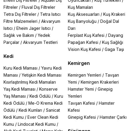
Eheim Dış Filtreler
/
Aquael Dış
Oyuncakları
/
Kuş Tünekleri
/
Filtreler
/
Fluval Dış Filtreler
Kuş Mamaları
Tetra Dış Filtreler
/
Tetra Isıtıcı
Kuş Aksesuarları
/
Kuş Krakeri
Filtre Malzemeleri
/
Akvaryum
Kuş Banyoluğu
/
Doğal Dal
Isıtıcı
/
Eheim Jager Isıtıcı
/
Darı
Sağlık ve Bakım
/
Yedek
Ferplast Kuş Kafesi
/
Dayang
Parçalar
/
Akvaryum Testleri
Papağan Kafesi
/
Kuş Sağlığı
Vision Kuş Kafesi
/
Gaga Taşı
Kedi
Kemirgen
Kuru Kedi Maması
/
Yavru Kedi
Maması
/
Yetişkin Kedi Maması
Kemirgen Yemleri
/
Tavşan
Kısırlaştırılmış Kedi Mamaları
Yemi
/
Kemirgen Krakerleri
Yaş Kedi Maması
/
Konserve
Hamster Yemi
/
Ginepig
Yaş Maması
/
Kedi Ödülü
/
Kuru
Yemleri
Kedi Ödülü
/
Me-O Krema Kedi
Tavşan Kafesi
/
Hamster
Ödülü
/
Kedi Kumları
/
Sanicat
Kafesi
Kedi Kumu
/
Ever Clean Kedi
Ginepig Kafesi
/
Hamster Çarkı
Kumu
/
Lindocat Kedi Kumu
/