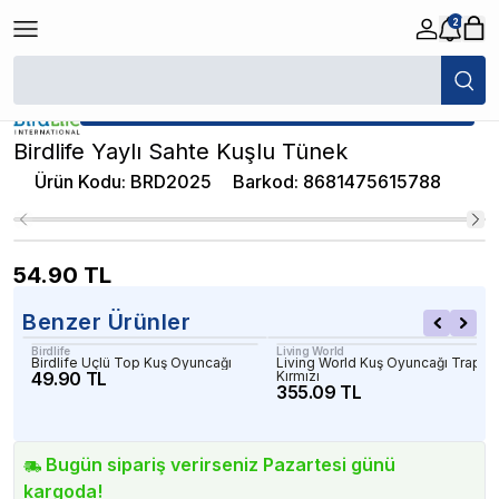
2
/
Kuş Oyuncakları
/
Birdlife Yaylı Sahte Kuşlu Tünek
★ Atakan Petshop,
Birdlife yetkili satıcısıdır.
Birdlife Yaylı Sahte Kuşlu Tünek
Ürün Kodu
:
BRD2025
Barkod
:
8681475615788
54.90
TL
Benzer Ürünler
Birdlife
Living World
Birdlife Üçlü Top Kuş Oyuncağı
Living World Kuş Oyuncağı Trapez
49.90 TL
Kırmızı
355.09 TL
Bugün sipariş verirseniz Pazartesi günü
kargoda!