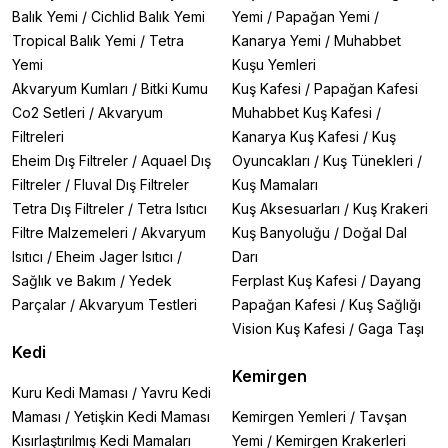
Balık Yemi
/
Cichlid Balık Yemi
Yemi
/
Papağan Yemi
/
Tropical Balık Yemi
/
Tetra
Kanarya Yemi
/
Muhabbet
Yemi
Kuşu Yemleri
Akvaryum Kumları
/
Bitki Kumu
Kuş Kafesi
/
Papağan Kafesi
Co2 Setleri
/
Akvaryum
Muhabbet Kuş Kafesi
/
Filtreleri
Kanarya Kuş Kafesi
/
Kuş
Eheim Dış Filtreler
/
Aquael Dış
Oyuncakları
/
Kuş Tünekleri
/
Filtreler
/
Fluval Dış Filtreler
Kuş Mamaları
Tetra Dış Filtreler
/
Tetra Isıtıcı
Kuş Aksesuarları
/
Kuş Krakeri
Filtre Malzemeleri
/
Akvaryum
Kuş Banyoluğu
/
Doğal Dal
Isıtıcı
/
Eheim Jager Isıtıcı
/
Darı
Sağlık ve Bakım
/
Yedek
Ferplast Kuş Kafesi
/
Dayang
Parçalar
/
Akvaryum Testleri
Papağan Kafesi
/
Kuş Sağlığı
Vision Kuş Kafesi
/
Gaga Taşı
Kedi
Kemirgen
Kuru Kedi Maması
/
Yavru Kedi
Maması
/
Yetişkin Kedi Maması
Kemirgen Yemleri
/
Tavşan
Kısırlaştırılmış Kedi Mamaları
Yemi
/
Kemirgen Krakerleri