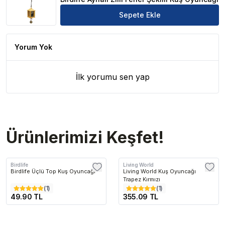
Sepete Ekle
Yorum Yok
İlk yorumu sen yap
Ürünlerimizi Keşfet!
Birdlife
Living World
Birdlife Üçlü Top Kuş Oyuncağı
Living World Kuş Oyuncağı
Trapez Kırmızı
(
1
)
(
1
)
49.90 TL
355.09 TL