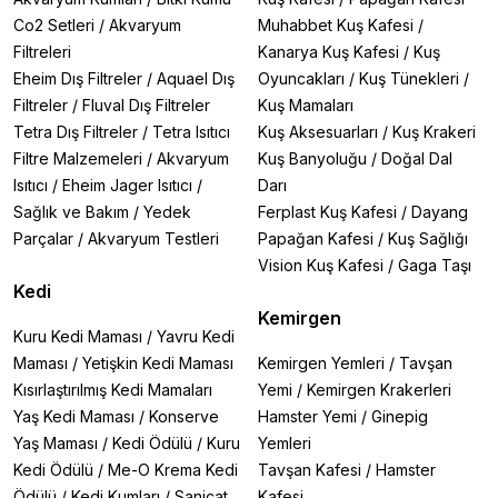
Co2 Setleri
/
Akvaryum
Muhabbet Kuş Kafesi
/
Filtreleri
Kanarya Kuş Kafesi
/
Kuş
Eheim Dış Filtreler
/
Aquael Dış
Oyuncakları
/
Kuş Tünekleri
/
Filtreler
/
Fluval Dış Filtreler
Kuş Mamaları
Tetra Dış Filtreler
/
Tetra Isıtıcı
Kuş Aksesuarları
/
Kuş Krakeri
Filtre Malzemeleri
/
Akvaryum
Kuş Banyoluğu
/
Doğal Dal
Isıtıcı
/
Eheim Jager Isıtıcı
/
Darı
Sağlık ve Bakım
/
Yedek
Ferplast Kuş Kafesi
/
Dayang
Parçalar
/
Akvaryum Testleri
Papağan Kafesi
/
Kuş Sağlığı
Vision Kuş Kafesi
/
Gaga Taşı
Kedi
Kemirgen
Kuru Kedi Maması
/
Yavru Kedi
Maması
/
Yetişkin Kedi Maması
Kemirgen Yemleri
/
Tavşan
Kısırlaştırılmış Kedi Mamaları
Yemi
/
Kemirgen Krakerleri
Yaş Kedi Maması
/
Konserve
Hamster Yemi
/
Ginepig
Yaş Maması
/
Kedi Ödülü
/
Kuru
Yemleri
Kedi Ödülü
/
Me-O Krema Kedi
Tavşan Kafesi
/
Hamster
Ödülü
/
Kedi Kumları
/
Sanicat
Kafesi