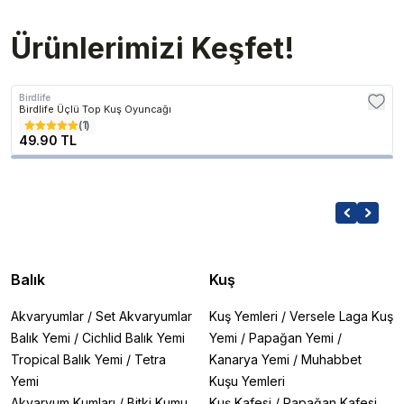
Ürünlerimizi Keşfet!
Birdlife
Birdlife Üçlü Top Kuş Oyuncağı
(
1
)
49.90 TL
Balık
Kuş
Akvaryumlar
/
Set Akvaryumlar
Kuş Yemleri
/
Versele Laga Kuş
Balık Yemi
/
Cichlid Balık Yemi
Yemi
/
Papağan Yemi
/
Tropical Balık Yemi
/
Tetra
Kanarya Yemi
/
Muhabbet
Yemi
Kuşu Yemleri
Akvaryum Kumları
/
Bitki Kumu
Kuş Kafesi
/
Papağan Kafesi