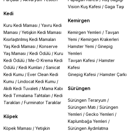
Vision Kuş Kafesi
/
Gaga Taşı
Kedi
Kemirgen
Kuru Kedi Maması
/
Yavru Kedi
Maması
/
Yetişkin Kedi Maması
Kemirgen Yemleri
/
Tavşan
Kısırlaştırılmış Kedi Mamaları
Yemi
/
Kemirgen Krakerleri
Yaş Kedi Maması
/
Konserve
Hamster Yemi
/
Ginepig
Yaş Maması
/
Kedi Ödülü
/
Kuru
Yemleri
Kedi Ödülü
/
Me-O Krema Kedi
Tavşan Kafesi
/
Hamster
Ödülü
/
Kedi Kumları
/
Sanicat
Kafesi
Kedi Kumu
/
Ever Clean Kedi
Ginepig Kafesi
/
Hamster Çarkı
Kumu
/
Lindocat Kedi Kumu
/
Sürüngen
Akıllı Kedi Tuvaleti
/
Mama Kabı
Kedi Tırmalama Tahtaları
/
Kedi
Sürüngen Teraryum
/
Tarakları
/
Furminator Taraklar
Sürüngen Matı
/
Sürüngen
Yemleri
/
Gecko Yemleri
/
Köpek
Kaplumbağa Yemleri
/
Köpek Maması
/
Yetişkin
Sürüngen Aydınlatma