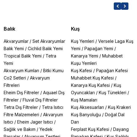
Balık
Kuş
Akvaryumlar
/
Set Akvaryumlar
Kuş Yemleri
/
Versele Laga Kuş
Balık Yemi
/
Cichlid Balık Yemi
Yemi
/
Papağan Yemi
/
Tropical Balık Yemi
/
Tetra
Kanarya Yemi
/
Muhabbet
Yemi
Kuşu Yemleri
Akvaryum Kumları
/
Bitki Kumu
Kuş Kafesi
/
Papağan Kafesi
Co2 Setleri
/
Akvaryum
Muhabbet Kuş Kafesi
/
Filtreleri
Kanarya Kuş Kafesi
/
Kuş
Eheim Dış Filtreler
/
Aquael Dış
Oyuncakları
/
Kuş Tünekleri
/
Filtreler
/
Fluval Dış Filtreler
Kuş Mamaları
Tetra Dış Filtreler
/
Tetra Isıtıcı
Kuş Aksesuarları
/
Kuş Krakeri
Filtre Malzemeleri
/
Akvaryum
Kuş Banyoluğu
/
Doğal Dal
Isıtıcı
/
Eheim Jager Isıtıcı
/
Darı
Sağlık ve Bakım
/
Yedek
Ferplast Kuş Kafesi
/
Dayang
Parçalar
/
Akvaryum Testleri
Papağan Kafesi
/
Kuş Sağlığı