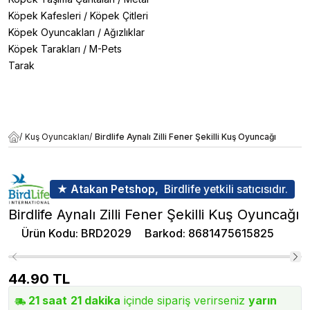
Köpek Kafesleri
/
Köpek Çitleri
Köpek Oyuncakları
/
Ağızlıklar
Köpek Tarakları
/
M-Pets
Tarak
/
Kuş Oyuncakları
/
Birdlife Aynalı Zilli Fener Şekilli Kuş Oyuncağı
★ Atakan Petshop,
Birdlife yetkili satıcısıdır.
Birdlife Aynalı Zilli Fener Şekilli Kuş Oyuncağı
Ürün Kodu
:
BRD2029
Barkod
:
8681475615825
44.90
TL
21
saat
21
dakika
içinde sipariş verirseniz
yarın