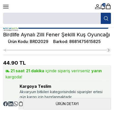
2
/
Kuş Oyuncakları
/
Birdlife Aynalı Zilli Fener Şekilli Kuş Oyuncağı
★ Atakan Petshop,
Birdlife yetkili satıcısıdır.
Birdlife Aynalı Zilli Fener Şekilli Kuş Oyuncağı
Ürün Kodu
:
BRD2029
Barkod
:
8681475615825
44.90
TL
21
saat
21
dakika
içinde sipariş verirseniz
yarın
kargoda!
Kargoya Teslim
Akvaryum bitkileri kategorisindeki siparişler ertesi
gün kargo için hazırlanmaktadır.
ÜRÜN DETAYI