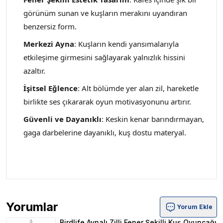
görünüm sunan ve kuşların merakını uyandıran
benzersiz form.
Merkezi Ayna
: Kuşların kendi yansımalarıyla
etkileşime girmesini sağlayarak yalnızlık hissini
azaltır.
İşitsel Eğlence
: Alt bölümde yer alan zil, hareketle
birlikte ses çıkararak oyun motivasyonunu artırır.
Güvenli ve Dayanıklı
: Keskin kenar barındırmayan,
gaga darbelerine dayanıklı, kuş dostu materyal.
Yorumlar
Yorum Ekle
Birdlife Aynalı Zilli Fener Şekilli Kuş Oyuncağı Ürün Yorum
Birdlife Aynalı Zilli Fener Şekilli Kuş Oyuncağı