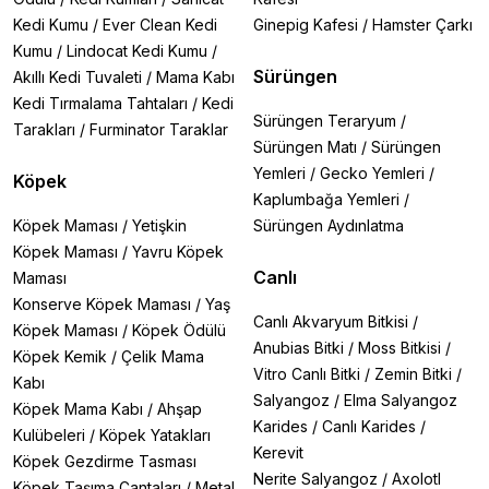
Kedi Kumu
/
Ever Clean Kedi
Ginepig Kafesi
/
Hamster Çarkı
Kumu
/
Lindocat Kedi Kumu
/
Sürüngen
Akıllı Kedi Tuvaleti
/
Mama Kabı
Kedi Tırmalama Tahtaları
/
Kedi
Sürüngen Teraryum
/
Tarakları
/
Furminator Taraklar
Sürüngen Matı
/
Sürüngen
Yemleri
/
Gecko Yemleri
/
Köpek
Kaplumbağa Yemleri
/
Köpek Maması
/
Yetişkin
Sürüngen Aydınlatma
Köpek Maması
/
Yavru Köpek
Canlı
Maması
Konserve Köpek Maması
/
Yaş
Canlı Akvaryum Bitkisi
/
Köpek Maması
/
Köpek Ödülü
Anubias Bitki
/
Moss Bitkisi
/
Köpek Kemik
/
Çelik Mama
Vitro Canlı Bitki
/
Zemin Bitki
/
Kabı
Salyangoz
/
Elma Salyangoz
Köpek Mama Kabı
/
Ahşap
Karides
/
Canlı Karides
/
Kulübeleri
/
Köpek Yatakları
Kerevit
Köpek Gezdirme Tasması
Nerite Salyangoz
/
Axolotl
Köpek Taşıma Çantaları
/
Metal