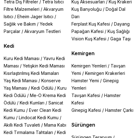
Tetra Dış Filtreler
/
Tetra Isıtıcı
Kuş Aksesuarları
/
Kuş Krakeri
Filtre Malzemeleri
/
Akvaryum
Kuş Banyoluğu
/
Doğal Dal
Isıtıcı
/
Eheim Jager Isıtıcı
/
Darı
Sağlık ve Bakım
/
Yedek
Ferplast Kuş Kafesi
/
Dayang
Parçalar
/
Akvaryum Testleri
Papağan Kafesi
/
Kuş Sağlığı
Vision Kuş Kafesi
/
Gaga Taşı
Kedi
Kemirgen
Kuru Kedi Maması
/
Yavru Kedi
Maması
/
Yetişkin Kedi Maması
Kemirgen Yemleri
/
Tavşan
Kısırlaştırılmış Kedi Mamaları
Yemi
/
Kemirgen Krakerleri
Yaş Kedi Maması
/
Konserve
Hamster Yemi
/
Ginepig
Yaş Maması
/
Kedi Ödülü
/
Kuru
Yemleri
Kedi Ödülü
/
Me-O Krema Kedi
Tavşan Kafesi
/
Hamster
Ödülü
/
Kedi Kumları
/
Sanicat
Kafesi
Kedi Kumu
/
Ever Clean Kedi
Ginepig Kafesi
/
Hamster Çarkı
Kumu
/
Lindocat Kedi Kumu
/
Sürüngen
Akıllı Kedi Tuvaleti
/
Mama Kabı
Kedi Tırmalama Tahtaları
/
Kedi
Sürüngen Teraryum
/