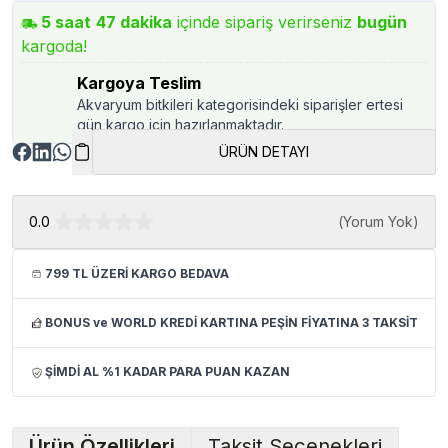
5
saat
47
dakika
içinde sipariş verirseniz
bugün
kargoda!
Kargoya Teslim
Akvaryum bitkileri kategorisindeki siparişler ertesi
gün kargo için hazırlanmaktadır.
ÜRÜN DETAYI
0.0
(
Yorum Yok
)
799 TL ÜZERİ KARGO BEDAVA
BONUS ve WORLD KREDİ KARTINA PEŞİN FİYATINA 3 TAKSİT
ŞİMDİ AL %1 KADAR PARA PUAN KAZAN
Ürün Özellikleri
Taksit Seçenekleri