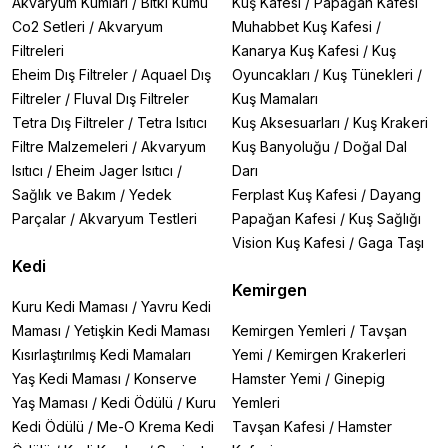
Akvaryum Kumları
/
Bitki Kumu
Kuş Kafesi
/
Papağan Kafesi
Co2 Setleri
/
Akvaryum
Muhabbet Kuş Kafesi
/
Filtreleri
Kanarya Kuş Kafesi
/
Kuş
Eheim Dış Filtreler
/
Aquael Dış
Oyuncakları
/
Kuş Tünekleri
/
Filtreler
/
Fluval Dış Filtreler
Kuş Mamaları
Tetra Dış Filtreler
/
Tetra Isıtıcı
Kuş Aksesuarları
/
Kuş Krakeri
Filtre Malzemeleri
/
Akvaryum
Kuş Banyoluğu
/
Doğal Dal
Isıtıcı
/
Eheim Jager Isıtıcı
/
Darı
Sağlık ve Bakım
/
Yedek
Ferplast Kuş Kafesi
/
Dayang
Parçalar
/
Akvaryum Testleri
Papağan Kafesi
/
Kuş Sağlığı
Vision Kuş Kafesi
/
Gaga Taşı
Kedi
Kemirgen
Kuru Kedi Maması
/
Yavru Kedi
Maması
/
Yetişkin Kedi Maması
Kemirgen Yemleri
/
Tavşan
Kısırlaştırılmış Kedi Mamaları
Yemi
/
Kemirgen Krakerleri
Yaş Kedi Maması
/
Konserve
Hamster Yemi
/
Ginepig
Yaş Maması
/
Kedi Ödülü
/
Kuru
Yemleri
Kedi Ödülü
/
Me-O Krema Kedi
Tavşan Kafesi
/
Hamster