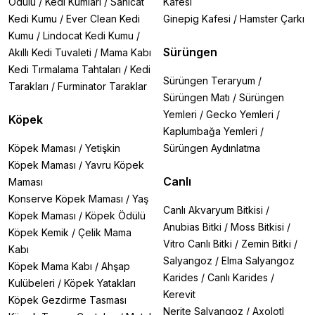
Ödülü
/
Kedi Kumları
/
Sanicat
Kafesi
Kedi Kumu
/
Ever Clean Kedi
Ginepig Kafesi
/
Hamster Çarkı
Kumu
/
Lindocat Kedi Kumu
/
Sürüngen
Akıllı Kedi Tuvaleti
/
Mama Kabı
Kedi Tırmalama Tahtaları
/
Kedi
Sürüngen Teraryum
/
Tarakları
/
Furminator Taraklar
Sürüngen Matı
/
Sürüngen
Yemleri
/
Gecko Yemleri
/
Köpek
Kaplumbağa Yemleri
/
Köpek Maması
/
Yetişkin
Sürüngen Aydınlatma
Köpek Maması
/
Yavru Köpek
Canlı
Maması
Konserve Köpek Maması
/
Yaş
Canlı Akvaryum Bitkisi
/
Köpek Maması
/
Köpek Ödülü
Anubias Bitki
/
Moss Bitkisi
/
Köpek Kemik
/
Çelik Mama
Vitro Canlı Bitki
/
Zemin Bitki
/
Kabı
Salyangoz
/
Elma Salyangoz
Köpek Mama Kabı
/
Ahşap
Karides
/
Canlı Karides
/
Kulübeleri
/
Köpek Yatakları
Kerevit
Köpek Gezdirme Tasması
Nerite Salyangoz
/
Axolotl