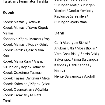
Tarakları
/
Furminator Taraklar
Sürüngen Matı
/
Sürüngen
Yemleri
/
Gecko Yemleri
/
Köpek
Kaplumbağa Yemleri
/
Köpek Maması
/
Yetişkin
Sürüngen Aydınlatma
Köpek Maması
/
Yavru Köpek
Canlı
Maması
Konserve Köpek Maması
/
Yaş
Canlı Akvaryum Bitkisi
/
Köpek Maması
/
Köpek Ödülü
Anubias Bitki
/
Moss Bitkisi
/
Köpek Kemik
/
Çelik Mama
Vitro Canlı Bitki
/
Zemin Bitki
/
Kabı
Salyangoz
/
Elma Salyangoz
Köpek Mama Kabı
/
Ahşap
Karides
/
Canlı Karides
/
Kulübeleri
/
Köpek Yatakları
Kerevit
Köpek Gezdirme Tasması
Nerite Salyangoz
/
Axolotl
Köpek Taşıma Çantaları
/
Metal
Köpek Kafesleri
/
Köpek Çitleri
Köpek Oyuncakları
/
Ağızlıklar
Köpek Tarakları
/
M-Pets
Tarak