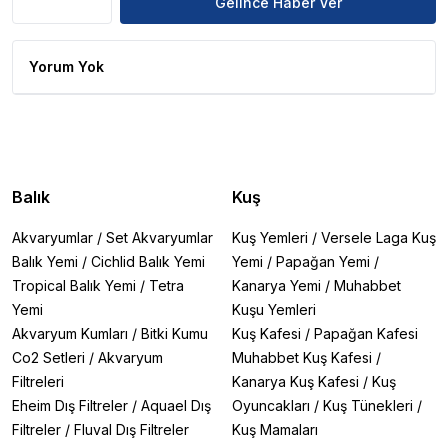
Gelince Haber Ver
Yorum Yok
Balık
Kuş
Akvaryumlar
/
Set Akvaryumlar
Kuş Yemleri
/
Versele Laga Kuş
Balık Yemi
/
Cichlid Balık Yemi
Yemi
/
Papağan Yemi
/
Tropical Balık Yemi
/
Tetra
Kanarya Yemi
/
Muhabbet
Yemi
Kuşu Yemleri
Akvaryum Kumları
/
Bitki Kumu
Kuş Kafesi
/
Papağan Kafesi
Co2 Setleri
/
Akvaryum
Muhabbet Kuş Kafesi
/
Filtreleri
Kanarya Kuş Kafesi
/
Kuş
Eheim Dış Filtreler
/
Aquael Dış
Oyuncakları
/
Kuş Tünekleri
/
Filtreler
/
Fluval Dış Filtreler
Kuş Mamaları