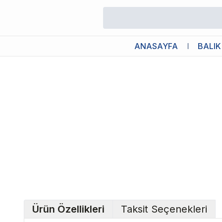
/
Kedi Şampuanı
/
Bioline Kıtık Açıcı Kedi Şampuanı 200 ml
ANASAYFA
BALIK
Ürün Özellikleri
Taksit Seçenekleri