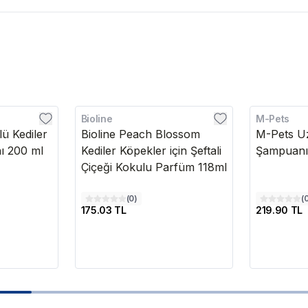
Bioline
M-Pets
lü Kediler
Bioline Peach Blossom
M-Pets U
ı 200 ml
Kediler Köpekler için Şeftali
Şampuanı
Çiçeği Kokulu Parfüm 118ml
(
0
)
(
175.03 TL
219.90 TL