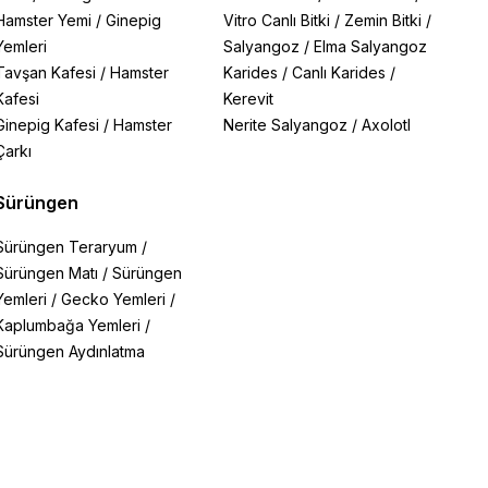
Hamster Yemi
/
Ginepig
Vitro Canlı Bitki
/
Zemin Bitki
/
Yemleri
Salyangoz
/
Elma Salyangoz
Tavşan Kafesi
/
Hamster
Karides
/
Canlı Karides
/
Kafesi
Kerevit
Ginepig Kafesi
/
Hamster
Nerite Salyangoz
/
Axolotl
Çarkı
Sürüngen
Sürüngen Teraryum
/
Sürüngen Matı
/
Sürüngen
Yemleri
/
Gecko Yemleri
/
Kaplumbağa Yemleri
/
Sürüngen Aydınlatma