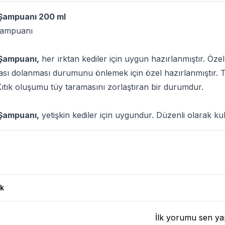
i Şampuanı 200 ml
 Şampuanı
i Şampuanı,
her ırktan kediler için uygun hazırlanmıştır. Öze
şması dolanması durumunu önlemek için özel hazırlanmıştır. 
Kıtık oluşumu tüy taramasını zorlaştıran bir durumdur.
i Şampuanı,
yetişkin kediler için uygundur. Düzenli olarak kul
ları
k
İlk yorumu sen ya