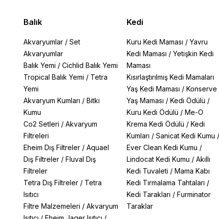
Balık
Kedi
Akvaryumlar
/
Set
Kuru Kedi Maması
/
Yavru
Akvaryumlar
Kedi Maması
/
Yetişkin Kedi
Balık Yemi
/
Cichlid Balık Yemi
Maması
Tropical Balık Yemi
/
Tetra
Kısırlaştırılmış Kedi Mamaları
Yemi
Yaş Kedi Maması
/
Konserve
Akvaryum Kumları
/
Bitki
Yaş Maması
/
Kedi Ödülü
/
Kumu
Kuru Kedi Ödülü
/
Me-O
Co2 Setleri
/
Akvaryum
Krema Kedi Ödülü
/
Kedi
Filtreleri
Kumları
/
Sanicat Kedi Kumu
Eheim Dış Filtreler
/
Aquael
Ever Clean Kedi Kumu
/
Dış Filtreler
/
Fluval Dış
Lindocat Kedi Kumu
/
Akıllı
Filtreler
Kedi Tuvaleti
/
Mama Kabı
Tetra Dış Filtreler
/
Tetra
Kedi Tırmalama Tahtaları
/
Isıtıcı
Kedi Tarakları
/
Furminator
Filtre Malzemeleri
/
Akvaryum
Taraklar
Isıtıcı
/
Eheim Jager Isıtıcı
/