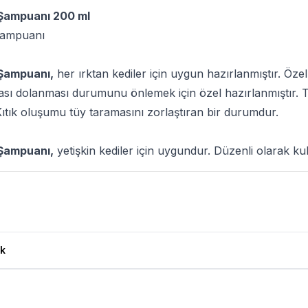
i Şampuanı 200 ml
 Şampuanı
i Şampuanı,
her ırktan kediler için uygun hazırlanmıştır. Öze
şması dolanması durumunu önlemek için özel hazırlanmıştır. 
Kıtık oluşumu tüy taramasını zorlaştıran bir durumdur.
i Şampuanı,
yetişkin kediler için uygundur. Düzenli olarak kul
ları
k