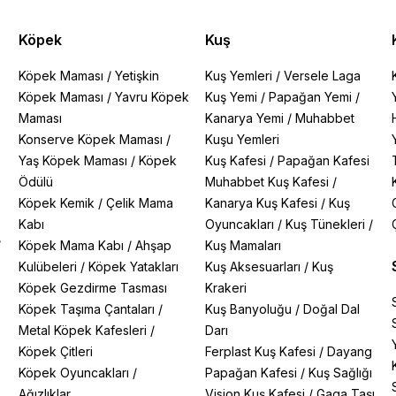
Köpek
Kuş
Köpek Maması
/
Yetişkin
Kuş Yemleri
/
Versele Laga
Köpek Maması
/
Yavru Köpek
Kuş Yemi
/
Papağan Yemi
/
Maması
Kanarya Yemi
/
Muhabbet
Konserve Köpek Maması
/
Kuşu Yemleri
Yaş Köpek Maması
/
Köpek
Kuş Kafesi
/
Papağan Kafesi
Ödülü
Muhabbet Kuş Kafesi
/
Köpek Kemik
/
Çelik Mama
Kanarya Kuş Kafesi
/
Kuş
Kabı
Oyuncakları
/
Kuş Tünekleri
/
/
Köpek Mama Kabı
/
Ahşap
Kuş Mamaları
Kulübeleri
/
Köpek Yatakları
Kuş Aksesuarları
/
Kuş
Köpek Gezdirme Tasması
Krakeri
Köpek Taşıma Çantaları
/
Kuş Banyoluğu
/
Doğal Dal
Metal Köpek Kafesleri
/
Darı
Köpek Çitleri
Ferplast Kuş Kafesi
/
Dayang
Köpek Oyuncakları
/
Papağan Kafesi
/
Kuş Sağlığı
Ağızlıklar
Vision Kuş Kafesi
/
Gaga Taşı