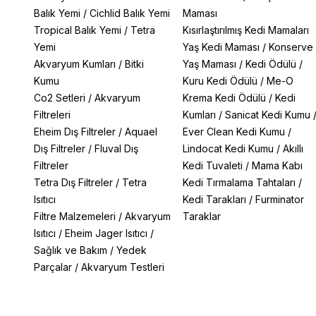
Balık Yemi
/
Cichlid Balık Yemi
Maması
Tropical Balık Yemi
/
Tetra
Kısırlaştırılmış Kedi Mamaları
Yemi
Yaş Kedi Maması
/
Konserve
Akvaryum Kumları
/
Bitki
Yaş Maması
/
Kedi Ödülü
/
Kumu
Kuru Kedi Ödülü
/
Me-O
Co2 Setleri
/
Akvaryum
Krema Kedi Ödülü
/
Kedi
Filtreleri
Kumları
/
Sanicat Kedi Kumu
Eheim Dış Filtreler
/
Aquael
Ever Clean Kedi Kumu
/
Dış Filtreler
/
Fluval Dış
Lindocat Kedi Kumu
/
Akıllı
Filtreler
Kedi Tuvaleti
/
Mama Kabı
Tetra Dış Filtreler
/
Tetra
Kedi Tırmalama Tahtaları
/
Isıtıcı
Kedi Tarakları
/
Furminator
Filtre Malzemeleri
/
Akvaryum
Taraklar
Isıtıcı
/
Eheim Jager Isıtıcı
/
Sağlık ve Bakım
/
Yedek
Parçalar
/
Akvaryum Testleri