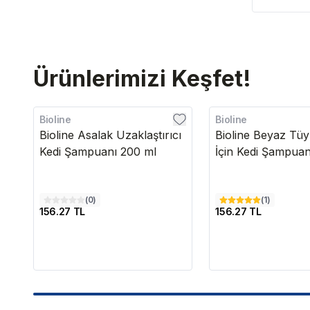
Ürünlerimizi Keşfet!
Bioline
Bioline
Bioline Asalak Uzaklaştırıcı
Bioline Beyaz Tüy
Kedi Şampuanı 200 ml
İçin Kedi Şampuan
(
0
)
(
1
)
156.27 TL
156.27 TL