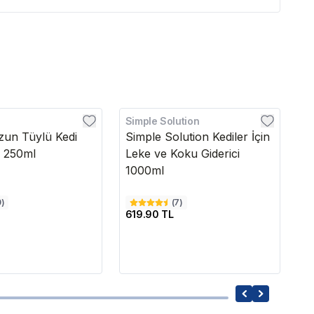
Simple Solution
Bi
zun Tüylü Kedi
Simple Solution Kediler İçin
Bi
 250ml
Leke ve Koku Giderici
S
1000ml
2
0
)
(
7
)
619.90 TL
17