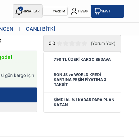
2
FIRSATLAR
YARDIM
HESAP
SEPET
★ Atakan Petshop,
Bioline yetkili
NGEN
CANLI BİTKİ
l
satıcısıdır.
0
0.0
(
Yorum Yok
)
goda!
799 TL ÜZERİ KARGO BEDAVA
BONUS ve WORLD KREDİ
esi gün kargo için
KARTINA PEŞİN FİYATINA 3
TAKSİT
ŞİMDİ AL %1 KADAR PARA PUAN
KAZAN