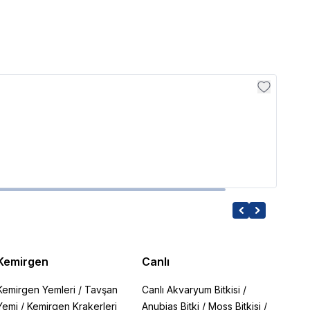
Bioli
Bioli
156.2
Kemirgen
Canlı
Kemirgen Yemleri
/
Tavşan
Canlı Akvaryum Bitkisi
/
Yemi
/
Kemirgen Krakerleri
Anubias Bitki
/
Moss Bitkisi
/