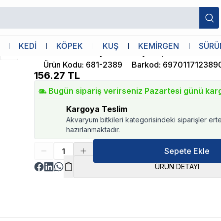
Bioline
KEDİ
KÖPEK
KUŞ
KEMİRGEN
SÜRÜ
Bioline Kıtık Açıcı Kedi Şampuanı 200 m
Ürün Kodu
:
681-2389
Barkod
:
697011712389
156.27
TL
Bugün sipariş verirseniz Pazartesi günü kar
Kargoya Teslim
Akvaryum bitkileri kategorisindeki siparişler ert
hazırlanmaktadır.
Sepete Ekle
ÜRÜN DETAYI