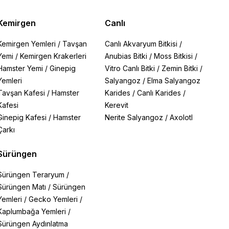
Kemirgen
Canlı
Kemirgen Yemleri
/
Tavşan
Canlı Akvaryum Bitkisi
/
Yemi
/
Kemirgen Krakerleri
Anubias Bitki
/
Moss Bitkisi
/
Hamster Yemi
/
Ginepig
Vitro Canlı Bitki
/
Zemin Bitki
/
Yemleri
Salyangoz
/
Elma Salyangoz
Tavşan Kafesi
/
Hamster
Karides
/
Canlı Karides
/
Kafesi
Kerevit
Ginepig Kafesi
/
Hamster
Nerite Salyangoz
/
Axolotl
Çarkı
Sürüngen
Sürüngen Teraryum
/
Sürüngen Matı
/
Sürüngen
Yemleri
/
Gecko Yemleri
/
Kaplumbağa Yemleri
/
Sürüngen Aydınlatma