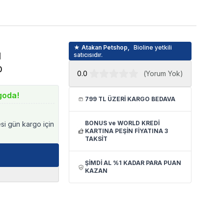
★ Atakan Petshop,
Bioline yetkili
l
satıcısıdır.
0
0.0
(
Yorum Yok
)
goda!
799 TL ÜZERİ KARGO BEDAVA
BONUS ve WORLD KREDİ
esi gün kargo için
KARTINA PEŞİN FİYATINA 3
TAKSİT
ŞİMDİ AL %1 KADAR PARA PUAN
KAZAN