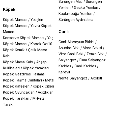
Sürüngen Matı
/
Sürüngen
Yemleri
/
Gecko Yemleri
/
Köpek
Kaplumbağa Yemleri
/
Köpek Maması
/
Yetişkin
Sürüngen Aydınlatma
Köpek Maması
/
Yavru Köpek
Canlı
Maması
Konserve Köpek Maması
/
Yaş
Canlı Akvaryum Bitkisi
/
Köpek Maması
/
Köpek Ödülü
Anubias Bitki
/
Moss Bitkisi
/
Köpek Kemik
/
Çelik Mama
Vitro Canlı Bitki
/
Zemin Bitki
/
Kabı
Salyangoz
/
Elma Salyangoz
Köpek Mama Kabı
/
Ahşap
Karides
/
Canlı Karides
/
Kulübeleri
/
Köpek Yatakları
Kerevit
Köpek Gezdirme Tasması
Nerite Salyangoz
/
Axolotl
Köpek Taşıma Çantaları
/
Metal
Köpek Kafesleri
/
Köpek Çitleri
Köpek Oyuncakları
/
Ağızlıklar
Köpek Tarakları
/
M-Pets
Tarak