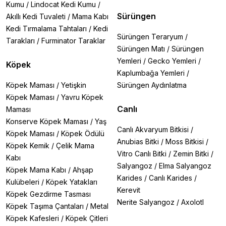
Kumu
/
Lindocat Kedi Kumu
/
Sürüngen
Akıllı Kedi Tuvaleti
/
Mama Kabı
Kedi Tırmalama Tahtaları
/
Kedi
Sürüngen Teraryum
/
Tarakları
/
Furminator Taraklar
Sürüngen Matı
/
Sürüngen
Yemleri
/
Gecko Yemleri
/
Köpek
Kaplumbağa Yemleri
/
Köpek Maması
/
Yetişkin
Sürüngen Aydınlatma
Köpek Maması
/
Yavru Köpek
Canlı
Maması
Konserve Köpek Maması
/
Yaş
Canlı Akvaryum Bitkisi
/
Köpek Maması
/
Köpek Ödülü
Anubias Bitki
/
Moss Bitkisi
/
Köpek Kemik
/
Çelik Mama
Vitro Canlı Bitki
/
Zemin Bitki
/
Kabı
Salyangoz
/
Elma Salyangoz
Köpek Mama Kabı
/
Ahşap
Karides
/
Canlı Karides
/
Kulübeleri
/
Köpek Yatakları
Kerevit
Köpek Gezdirme Tasması
Nerite Salyangoz
/
Axolotl
Köpek Taşıma Çantaları
/
Metal
Köpek Kafesleri
/
Köpek Çitleri