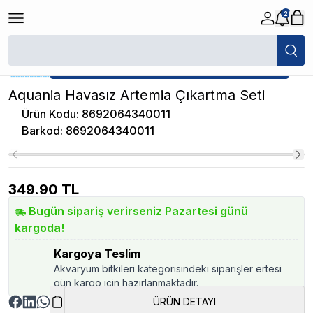
2
/
Yavru Balık Yemleri
/
Aquania Havasız Artemia Çıkartma Seti
★ Atakan Petshop,
Diğer yetkili satıcısıdır.
Aquania Havasız Artemia Çıkartma Seti
Ürün Kodu
:
8692064340011
Barkod
:
8692064340011
349.90
TL
Bugün sipariş verirseniz Pazartesi günü
kargoda!
Kargoya Teslim
Akvaryum bitkileri kategorisindeki siparişler ertesi
gün kargo için hazırlanmaktadır.
ÜRÜN DETAYI