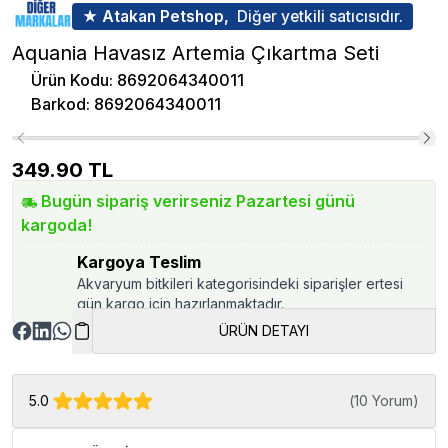
★ Atakan Petshop,
Diğer yetkili satıcısıdır.
Aquania Havasız Artemia Çıkartma Seti
Ürün Kodu
:
8692064340011
Barkod
:
8692064340011
349.90
TL
Bugün sipariş verirseniz Pazartesi günü
kargoda!
Kargoya Teslim
Akvaryum bitkileri kategorisindeki siparişler ertesi
gün kargo için hazırlanmaktadır.
ÜRÜN DETAYI
5.0
(
10 Yorum
)