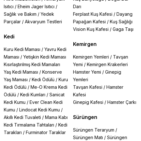
Isıtıcı
/
Eheim Jager Isıtıcı
/
Darı
Sağlık ve Bakım
/
Yedek
Ferplast Kuş Kafesi
/
Dayang
Parçalar
/
Akvaryum Testleri
Papağan Kafesi
/
Kuş Sağlığı
Vision Kuş Kafesi
/
Gaga Taşı
Kedi
Kemirgen
Kuru Kedi Maması
/
Yavru Kedi
Maması
/
Yetişkin Kedi Maması
Kemirgen Yemleri
/
Tavşan
Kısırlaştırılmış Kedi Mamaları
Yemi
/
Kemirgen Krakerleri
Yaş Kedi Maması
/
Konserve
Hamster Yemi
/
Ginepig
Yaş Maması
/
Kedi Ödülü
/
Kuru
Yemleri
Kedi Ödülü
/
Me-O Krema Kedi
Tavşan Kafesi
/
Hamster
Ödülü
/
Kedi Kumları
/
Sanicat
Kafesi
Kedi Kumu
/
Ever Clean Kedi
Ginepig Kafesi
/
Hamster Çarkı
Kumu
/
Lindocat Kedi Kumu
/
Sürüngen
Akıllı Kedi Tuvaleti
/
Mama Kabı
Kedi Tırmalama Tahtaları
/
Kedi
Sürüngen Teraryum
/
Tarakları
/
Furminator Taraklar
Sürüngen Matı
/
Sürüngen