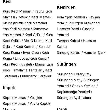
Kedi
Kemirgen
Kuru Kedi Maması
/
Yavru Kedi
Maması
/
Yetişkin Kedi Maması
Kemirgen Yemleri
/
Tavşan
Kısırlaştırılmış Kedi Mamaları
Yemi
/
Kemirgen Krakerleri
Yaş Kedi Maması
/
Konserve
Hamster Yemi
/
Ginepig
Yaş Maması
/
Kedi Ödülü
/
Kuru
Yemleri
Kedi Ödülü
/
Me-O Krema Kedi
Tavşan Kafesi
/
Hamster
Ödülü
/
Kedi Kumları
/
Sanicat
Kafesi
Kedi Kumu
/
Ever Clean Kedi
Ginepig Kafesi
/
Hamster Çarkı
Kumu
/
Lindocat Kedi Kumu
/
Sürüngen
Akıllı Kedi Tuvaleti
/
Mama Kabı
Kedi Tırmalama Tahtaları
/
Kedi
Sürüngen Teraryum
/
Tarakları
/
Furminator Taraklar
Sürüngen Matı
/
Sürüngen
Yemleri
/
Gecko Yemleri
/
Köpek
Kaplumbağa Yemleri
/
Köpek Maması
/
Yetişkin
Sürüngen Aydınlatma
Köpek Maması
/
Yavru Köpek
Canlı
Maması