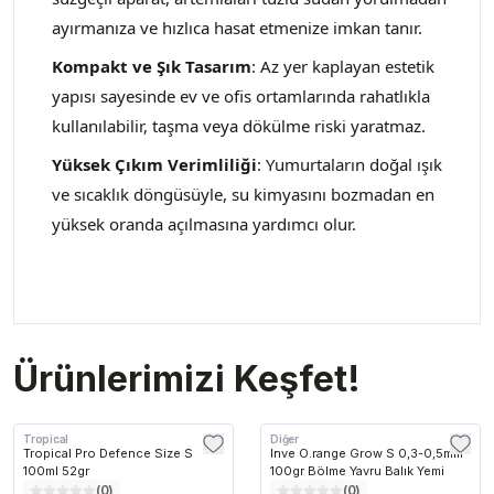
ayırmanıza ve hızlıca hasat etmenize imkan tanır.
Kompakt ve Şık Tasarım
: Az yer kaplayan estetik
yapısı sayesinde ev ve ofis ortamlarında rahatlıkla
kullanılabilir, taşma veya dökülme riski yaratmaz.
Yüksek Çıkım Verimliliği
: Yumurtaların doğal ışık
ve sıcaklık döngüsüyle, su kimyasını bozmadan en
yüksek oranda açılmasına yardımcı olur.
Ürünlerimizi Keşfet!
Tropical
Diğer
Tropical Pro Defence Size S
Inve O.range Grow S 0,3-0,5mm
100ml 52gr
100gr Bölme Yavru Balık Yemi
(
0
)
(
0
)