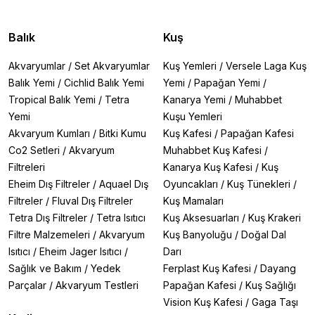
Balık
Kuş
Akvaryumlar
/
Set Akvaryumlar
Kuş Yemleri
/
Versele Laga Kuş
Balık Yemi
/
Cichlid Balık Yemi
Yemi
/
Papağan Yemi
/
Tropical Balık Yemi
/
Tetra
Kanarya Yemi
/
Muhabbet
Yemi
Kuşu Yemleri
Akvaryum Kumları
/
Bitki Kumu
Kuş Kafesi
/
Papağan Kafesi
Co2 Setleri
/
Akvaryum
Muhabbet Kuş Kafesi
/
Filtreleri
Kanarya Kuş Kafesi
/
Kuş
Eheim Dış Filtreler
/
Aquael Dış
Oyuncakları
/
Kuş Tünekleri
/
Filtreler
/
Fluval Dış Filtreler
Kuş Mamaları
Tetra Dış Filtreler
/
Tetra Isıtıcı
Kuş Aksesuarları
/
Kuş Krakeri
Filtre Malzemeleri
/
Akvaryum
Kuş Banyoluğu
/
Doğal Dal
Isıtıcı
/
Eheim Jager Isıtıcı
/
Darı
Sağlık ve Bakım
/
Yedek
Ferplast Kuş Kafesi
/
Dayang
Parçalar
/
Akvaryum Testleri
Papağan Kafesi
/
Kuş Sağlığı
Vision Kuş Kafesi
/
Gaga Taşı