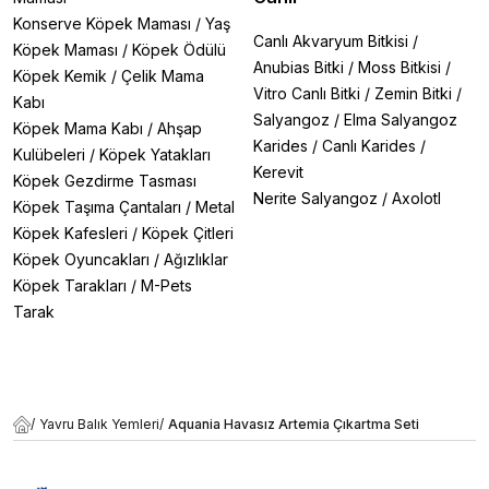
Konserve Köpek Maması
/
Yaş
Canlı Akvaryum Bitkisi
/
Köpek Maması
/
Köpek Ödülü
Anubias Bitki
/
Moss Bitkisi
/
Köpek Kemik
/
Çelik Mama
Vitro Canlı Bitki
/
Zemin Bitki
/
Kabı
Salyangoz
/
Elma Salyangoz
Köpek Mama Kabı
/
Ahşap
Karides
/
Canlı Karides
/
Kulübeleri
/
Köpek Yatakları
Kerevit
Köpek Gezdirme Tasması
Nerite Salyangoz
/
Axolotl
Köpek Taşıma Çantaları
/
Metal
Köpek Kafesleri
/
Köpek Çitleri
Köpek Oyuncakları
/
Ağızlıklar
Köpek Tarakları
/
M-Pets
Tarak
/
Yavru Balık Yemleri
/
Aquania Havasız Artemia Çıkartma Seti