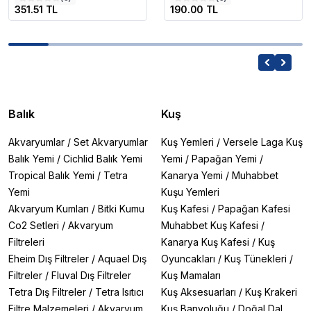
351.51 TL
190.00 TL
Balık
Kuş
Akvaryumlar
/
Set Akvaryumlar
Kuş Yemleri
/
Versele Laga Kuş
Balık Yemi
/
Cichlid Balık Yemi
Yemi
/
Papağan Yemi
/
Tropical Balık Yemi
/
Tetra
Kanarya Yemi
/
Muhabbet
Yemi
Kuşu Yemleri
Akvaryum Kumları
/
Bitki Kumu
Kuş Kafesi
/
Papağan Kafesi
Co2 Setleri
/
Akvaryum
Muhabbet Kuş Kafesi
/
Filtreleri
Kanarya Kuş Kafesi
/
Kuş
Eheim Dış Filtreler
/
Aquael Dış
Oyuncakları
/
Kuş Tünekleri
/
Filtreler
/
Fluval Dış Filtreler
Kuş Mamaları
Tetra Dış Filtreler
/
Tetra Isıtıcı
Kuş Aksesuarları
/
Kuş Krakeri
Filtre Malzemeleri
/
Akvaryum
Kuş Banyoluğu
/
Doğal Dal