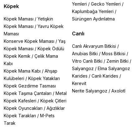
Yemleri
/
Gecko Yemleri
/
Köpek
Kaplumbağa Yemleri
/
Köpek Maması
/
Yetişkin
Sürüngen Aydınlatma
Köpek Maması
/
Yavru Köpek
Canlı
Maması
Konserve Köpek Maması
/
Yaş
Canlı Akvaryum Bitkisi
/
Köpek Maması
/
Köpek Ödülü
Anubias Bitki
/
Moss Bitkisi
/
Köpek Kemik
/
Çelik Mama
Vitro Canlı Bitki
/
Zemin Bitki
/
Kabı
Salyangoz
/
Elma Salyangoz
Köpek Mama Kabı
/
Ahşap
Karides
/
Canlı Karides
/
Kulübeleri
/
Köpek Yatakları
Kerevit
Köpek Gezdirme Tasması
Nerite Salyangoz
/
Axolotl
Köpek Taşıma Çantaları
/
Metal
Köpek Kafesleri
/
Köpek Çitleri
Köpek Oyuncakları
/
Ağızlıklar
Köpek Tarakları
/
M-Pets
Tarak