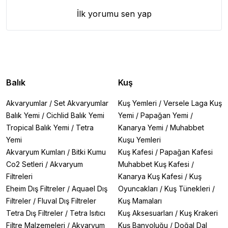
İlk yorumu sen yap
Balık
Kuş
Akvaryumlar
/
Set Akvaryumlar
Kuş Yemleri
/
Versele Laga Kuş
Balık Yemi
/
Cichlid Balık Yemi
Yemi
/
Papağan Yemi
/
Tropical Balık Yemi
/
Tetra
Kanarya Yemi
/
Muhabbet
Yemi
Kuşu Yemleri
Akvaryum Kumları
/
Bitki Kumu
Kuş Kafesi
/
Papağan Kafesi
Co2 Setleri
/
Akvaryum
Muhabbet Kuş Kafesi
/
Filtreleri
Kanarya Kuş Kafesi
/
Kuş
Eheim Dış Filtreler
/
Aquael Dış
Oyuncakları
/
Kuş Tünekleri
/
Filtreler
/
Fluval Dış Filtreler
Kuş Mamaları
Tetra Dış Filtreler
/
Tetra Isıtıcı
Kuş Aksesuarları
/
Kuş Krakeri
Filtre Malzemeleri
/
Akvaryum
Kuş Banyoluğu
/
Doğal Dal