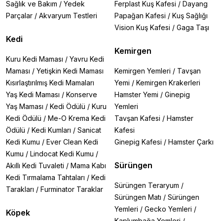
Sağlık ve Bakım
/
Yedek
Ferplast Kuş Kafesi
/
Dayang
Parçalar
/
Akvaryum Testleri
Papağan Kafesi
/
Kuş Sağlığı
Vision Kuş Kafesi
/
Gaga Taşı
Kedi
Kemirgen
Kuru Kedi Maması
/
Yavru Kedi
Maması
/
Yetişkin Kedi Maması
Kemirgen Yemleri
/
Tavşan
Kısırlaştırılmış Kedi Mamaları
Yemi
/
Kemirgen Krakerleri
Yaş Kedi Maması
/
Konserve
Hamster Yemi
/
Ginepig
Yaş Maması
/
Kedi Ödülü
/
Kuru
Yemleri
Kedi Ödülü
/
Me-O Krema Kedi
Tavşan Kafesi
/
Hamster
Ödülü
/
Kedi Kumları
/
Sanicat
Kafesi
Kedi Kumu
/
Ever Clean Kedi
Ginepig Kafesi
/
Hamster Çarkı
Kumu
/
Lindocat Kedi Kumu
/
Sürüngen
Akıllı Kedi Tuvaleti
/
Mama Kabı
Kedi Tırmalama Tahtaları
/
Kedi
Sürüngen Teraryum
/
Tarakları
/
Furminator Taraklar
Sürüngen Matı
/
Sürüngen
Yemleri
/
Gecko Yemleri
/
Köpek
Kaplumbağa Yemleri
/