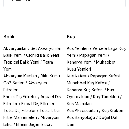
Balık
Kuş
Akvaryumlar
/
Set Akvaryumlar
Kuş Yemleri
/
Versele Laga Kuş
Balık Yemi
/
Cichlid Balık Yemi
Yemi
/
Papağan Yemi
/
Tropical Balık Yemi
/
Tetra
Kanarya Yemi
/
Muhabbet
Yemi
Kuşu Yemleri
Akvaryum Kumları
/
Bitki Kumu
Kuş Kafesi
/
Papağan Kafesi
Co2 Setleri
/
Akvaryum
Muhabbet Kuş Kafesi
/
Filtreleri
Kanarya Kuş Kafesi
/
Kuş
Eheim Dış Filtreler
/
Aquael Dış
Oyuncakları
/
Kuş Tünekleri
/
Filtreler
/
Fluval Dış Filtreler
Kuş Mamaları
Tetra Dış Filtreler
/
Tetra Isıtıcı
Kuş Aksesuarları
/
Kuş Krakeri
Filtre Malzemeleri
/
Akvaryum
Kuş Banyoluğu
/
Doğal Dal
Isıtıcı
/
Eheim Jager Isıtıcı
/
Darı