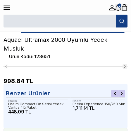
2
/
Akvaryum Yedek Parçalar
/
Aquael Ultramax 2000 Uyumlu Yedek Musl
★ Atakan Petshop,
Aquael yetkili satıcısıdır.
Aquael Ultramax 2000 Uyumlu Yedek
Musluk
Ürün Kodu
:
123651
998.84
TL
Benzer Ürünler
Eheim
Eheim
Eheim Compact On Serisi Yedek
Eheim Experience 150/250 Musluk
Vantuz 4lü Paket
1,711.14 TL
448.09 TL