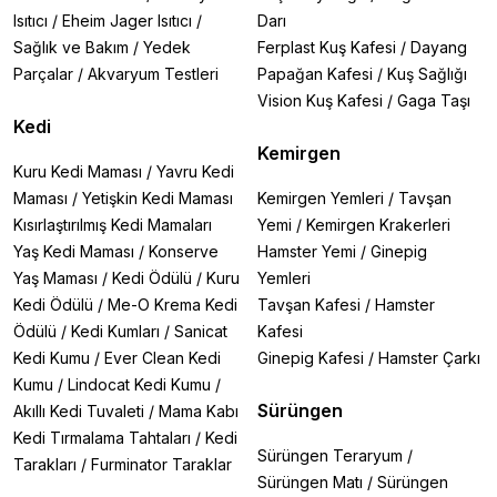
Isıtıcı
/
Eheim Jager Isıtıcı
/
Darı
Sağlık ve Bakım
/
Yedek
Ferplast Kuş Kafesi
/
Dayang
Parçalar
/
Akvaryum Testleri
Papağan Kafesi
/
Kuş Sağlığı
Vision Kuş Kafesi
/
Gaga Taşı
Kedi
Kemirgen
Kuru Kedi Maması
/
Yavru Kedi
Maması
/
Yetişkin Kedi Maması
Kemirgen Yemleri
/
Tavşan
Kısırlaştırılmış Kedi Mamaları
Yemi
/
Kemirgen Krakerleri
Yaş Kedi Maması
/
Konserve
Hamster Yemi
/
Ginepig
Yaş Maması
/
Kedi Ödülü
/
Kuru
Yemleri
Kedi Ödülü
/
Me-O Krema Kedi
Tavşan Kafesi
/
Hamster
Ödülü
/
Kedi Kumları
/
Sanicat
Kafesi
Kedi Kumu
/
Ever Clean Kedi
Ginepig Kafesi
/
Hamster Çarkı
Kumu
/
Lindocat Kedi Kumu
/
Sürüngen
Akıllı Kedi Tuvaleti
/
Mama Kabı
Kedi Tırmalama Tahtaları
/
Kedi
Sürüngen Teraryum
/
Tarakları
/
Furminator Taraklar
Sürüngen Matı
/
Sürüngen