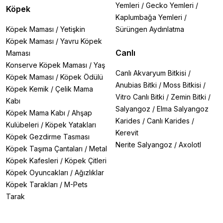
Yemleri
/
Gecko Yemleri
/
Köpek
Kaplumbağa Yemleri
/
Köpek Maması
/
Yetişkin
Sürüngen Aydınlatma
Köpek Maması
/
Yavru Köpek
Canlı
Maması
Konserve Köpek Maması
/
Yaş
Canlı Akvaryum Bitkisi
/
Köpek Maması
/
Köpek Ödülü
Anubias Bitki
/
Moss Bitkisi
/
Köpek Kemik
/
Çelik Mama
Vitro Canlı Bitki
/
Zemin Bitki
/
Kabı
Salyangoz
/
Elma Salyangoz
Köpek Mama Kabı
/
Ahşap
Karides
/
Canlı Karides
/
Kulübeleri
/
Köpek Yatakları
Kerevit
Köpek Gezdirme Tasması
Nerite Salyangoz
/
Axolotl
Köpek Taşıma Çantaları
/
Metal
Köpek Kafesleri
/
Köpek Çitleri
Köpek Oyuncakları
/
Ağızlıklar
Köpek Tarakları
/
M-Pets
Tarak