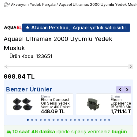
/
Akvaryum Yedek Parçalar
/
Aquael Ultramax 2000 Uyumlu Yedek Musl
★ Atakan Petshop,
Aquael yetkili satıcısıdır.
Aquael Ultramax 2000 Uyumlu Yedek
Musluk
Ürün Kodu
:
123651
998.84
TL
Benzer Ürünler
Eheim
Eheim
Eheim Compact
Eheim
On Serisi Yedek
Experience
Vantuz 4lü Paket
150/250 Muslu
448.09 TL
1,711.14 TL
10
saat
46
dakika
içinde sipariş verirseniz
bugün