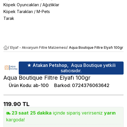
Köpek Oyuncakları
/
Ağızlıklar
Köpek Tarakları
/
M-Pets
Tarak
/
Elyaf - Akvaryum Filtre Malzemesi
/
Aqua Boutique Filtre Elyafı 100gr
★ Atakan Petshop,
Aqua Boutique yetkili
satıcısıdır.
Aqua Boutique Filtre Elyafı 100gr
Ürün Kodu
:
ab-100
Barkod
:
0724376063642
119.90
TL
23
saat
25
dakika
içinde sipariş verirseniz
yarın
kargoda!