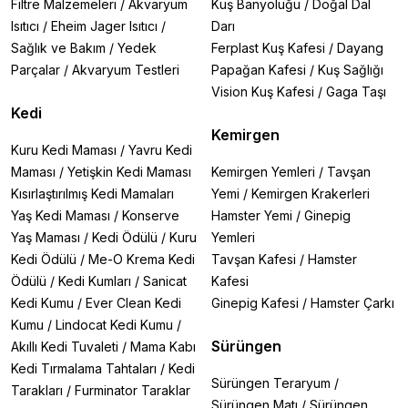
Filtre Malzemeleri
/
Akvaryum
Kuş Banyoluğu
/
Doğal Dal
Isıtıcı
/
Eheim Jager Isıtıcı
/
Darı
Sağlık ve Bakım
/
Yedek
Ferplast Kuş Kafesi
/
Dayang
Parçalar
/
Akvaryum Testleri
Papağan Kafesi
/
Kuş Sağlığı
Vision Kuş Kafesi
/
Gaga Taşı
Kedi
Kemirgen
Kuru Kedi Maması
/
Yavru Kedi
Maması
/
Yetişkin Kedi Maması
Kemirgen Yemleri
/
Tavşan
Kısırlaştırılmış Kedi Mamaları
Yemi
/
Kemirgen Krakerleri
Yaş Kedi Maması
/
Konserve
Hamster Yemi
/
Ginepig
Yaş Maması
/
Kedi Ödülü
/
Kuru
Yemleri
Kedi Ödülü
/
Me-O Krema Kedi
Tavşan Kafesi
/
Hamster
Ödülü
/
Kedi Kumları
/
Sanicat
Kafesi
Kedi Kumu
/
Ever Clean Kedi
Ginepig Kafesi
/
Hamster Çarkı
Kumu
/
Lindocat Kedi Kumu
/
Sürüngen
Akıllı Kedi Tuvaleti
/
Mama Kabı
Kedi Tırmalama Tahtaları
/
Kedi
Sürüngen Teraryum
/
Tarakları
/
Furminator Taraklar
Sürüngen Matı
/
Sürüngen