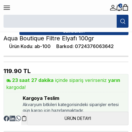
2
/
Elyaf - Akvaryum Filtre Malzemesi
/
Aqua Boutique Filtre Elyafı 100gr
★ Atakan Petshop,
Aqua Boutique yetkili
satıcısıdır.
Aqua Boutique Filtre Elyafı 100gr
Ürün Kodu
:
ab-100
Barkod
:
0724376063642
119.90
TL
23
saat
27
dakika
içinde sipariş verirseniz
yarın
kargoda!
Kargoya Teslim
Akvaryum bitkileri kategorisindeki siparişler ertesi
gün kargo için hazırlanmaktadır.
ÜRÜN DETAYI