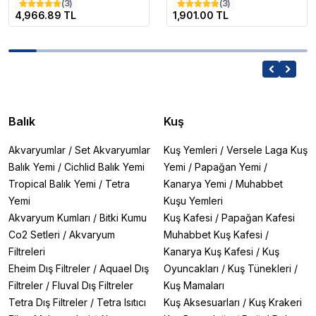
(
3
)
(
3
)
4,966.89 TL
1,901.00 TL
Balık
Kuş
Akvaryumlar
/
Set Akvaryumlar
Kuş Yemleri
/
Versele Laga Kuş
Balık Yemi
/
Cichlid Balık Yemi
Yemi
/
Papağan Yemi
/
Tropical Balık Yemi
/
Tetra
Kanarya Yemi
/
Muhabbet
Yemi
Kuşu Yemleri
Akvaryum Kumları
/
Bitki Kumu
Kuş Kafesi
/
Papağan Kafesi
Co2 Setleri
/
Akvaryum
Muhabbet Kuş Kafesi
/
Filtreleri
Kanarya Kuş Kafesi
/
Kuş
Eheim Dış Filtreler
/
Aquael Dış
Oyuncakları
/
Kuş Tünekleri
/
Filtreler
/
Fluval Dış Filtreler
Kuş Mamaları
Tetra Dış Filtreler
/
Tetra Isıtıcı
Kuş Aksesuarları
/
Kuş Krakeri