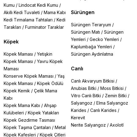
Kumu
/
Lindocat Kedi Kumu
/
Sürüngen
Akıllı Kedi Tuvaleti
/
Mama Kabı
Kedi Tırmalama Tahtaları
/
Kedi
Sürüngen Teraryum
/
Tarakları
/
Furminator Taraklar
Sürüngen Matı
/
Sürüngen
Yemleri
/
Gecko Yemleri
/
Köpek
Kaplumbağa Yemleri
/
Köpek Maması
/
Yetişkin
Sürüngen Aydınlatma
Köpek Maması
/
Yavru Köpek
Canlı
Maması
Konserve Köpek Maması
/
Yaş
Canlı Akvaryum Bitkisi
/
Köpek Maması
/
Köpek Ödülü
Anubias Bitki
/
Moss Bitkisi
/
Köpek Kemik
/
Çelik Mama
Vitro Canlı Bitki
/
Zemin Bitki
/
Kabı
Salyangoz
/
Elma Salyangoz
Köpek Mama Kabı
/
Ahşap
Karides
/
Canlı Karides
/
Kulübeleri
/
Köpek Yatakları
Kerevit
Köpek Gezdirme Tasması
Nerite Salyangoz
/
Axolotl
Köpek Taşıma Çantaları
/
Metal
Köpek Kafesleri
/
Köpek Çitleri