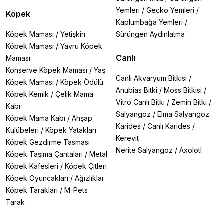
Yemleri
/
Gecko Yemleri
/
Köpek
Kaplumbağa Yemleri
/
Köpek Maması
/
Yetişkin
Sürüngen Aydınlatma
Köpek Maması
/
Yavru Köpek
Canlı
Maması
Konserve Köpek Maması
/
Yaş
Canlı Akvaryum Bitkisi
/
Köpek Maması
/
Köpek Ödülü
Anubias Bitki
/
Moss Bitkisi
/
Köpek Kemik
/
Çelik Mama
Vitro Canlı Bitki
/
Zemin Bitki
/
Kabı
Salyangoz
/
Elma Salyangoz
Köpek Mama Kabı
/
Ahşap
Karides
/
Canlı Karides
/
Kulübeleri
/
Köpek Yatakları
Kerevit
Köpek Gezdirme Tasması
Nerite Salyangoz
/
Axolotl
Köpek Taşıma Çantaları
/
Metal
Köpek Kafesleri
/
Köpek Çitleri
Köpek Oyuncakları
/
Ağızlıklar
Köpek Tarakları
/
M-Pets
Tarak