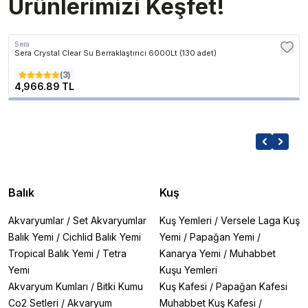
Ürünlerimizi Keşfet!
Sera
Sera Crystal Clear Su Berraklaştırıcı 6000Lt (130 adet)
(
3
)
4,966.89 TL
Balık
Kuş
Akvaryumlar
/
Set Akvaryumlar
Kuş Yemleri
/
Versele Laga Kuş
Balık Yemi
/
Cichlid Balık Yemi
Yemi
/
Papağan Yemi
/
Tropical Balık Yemi
/
Tetra
Kanarya Yemi
/
Muhabbet
Yemi
Kuşu Yemleri
Akvaryum Kumları
/
Bitki Kumu
Kuş Kafesi
/
Papağan Kafesi
Co2 Setleri
/
Akvaryum
Muhabbet Kuş Kafesi
/