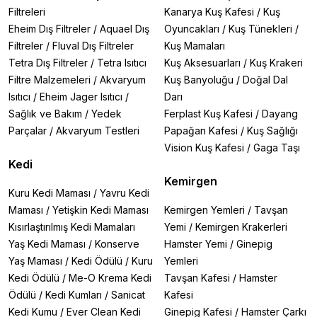
Filtreleri
Kanarya Kuş Kafesi
/
Kuş
Eheim Dış Filtreler
/
Aquael Dış
Oyuncakları
/
Kuş Tünekleri
/
Filtreler
/
Fluval Dış Filtreler
Kuş Mamaları
Tetra Dış Filtreler
/
Tetra Isıtıcı
Kuş Aksesuarları
/
Kuş Krakeri
Filtre Malzemeleri
/
Akvaryum
Kuş Banyoluğu
/
Doğal Dal
Isıtıcı
/
Eheim Jager Isıtıcı
/
Darı
Sağlık ve Bakım
/
Yedek
Ferplast Kuş Kafesi
/
Dayang
Parçalar
/
Akvaryum Testleri
Papağan Kafesi
/
Kuş Sağlığı
Vision Kuş Kafesi
/
Gaga Taşı
Kedi
Kemirgen
Kuru Kedi Maması
/
Yavru Kedi
Maması
/
Yetişkin Kedi Maması
Kemirgen Yemleri
/
Tavşan
Kısırlaştırılmış Kedi Mamaları
Yemi
/
Kemirgen Krakerleri
Yaş Kedi Maması
/
Konserve
Hamster Yemi
/
Ginepig
Yaş Maması
/
Kedi Ödülü
/
Kuru
Yemleri
Kedi Ödülü
/
Me-O Krema Kedi
Tavşan Kafesi
/
Hamster
Ödülü
/
Kedi Kumları
/
Sanicat
Kafesi
Kedi Kumu
/
Ever Clean Kedi
Ginepig Kafesi
/
Hamster Çarkı