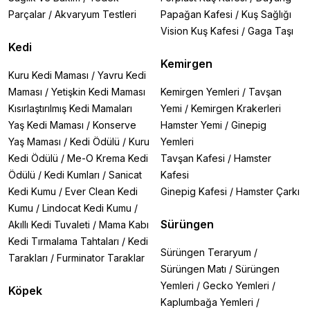
Parçalar
/
Akvaryum Testleri
Papağan Kafesi
/
Kuş Sağlığı
Vision Kuş Kafesi
/
Gaga Taşı
Kedi
Kemirgen
Kuru Kedi Maması
/
Yavru Kedi
Maması
/
Yetişkin Kedi Maması
Kemirgen Yemleri
/
Tavşan
Kısırlaştırılmış Kedi Mamaları
Yemi
/
Kemirgen Krakerleri
Yaş Kedi Maması
/
Konserve
Hamster Yemi
/
Ginepig
Yaş Maması
/
Kedi Ödülü
/
Kuru
Yemleri
Kedi Ödülü
/
Me-O Krema Kedi
Tavşan Kafesi
/
Hamster
Ödülü
/
Kedi Kumları
/
Sanicat
Kafesi
Kedi Kumu
/
Ever Clean Kedi
Ginepig Kafesi
/
Hamster Çarkı
Kumu
/
Lindocat Kedi Kumu
/
Sürüngen
Akıllı Kedi Tuvaleti
/
Mama Kabı
Kedi Tırmalama Tahtaları
/
Kedi
Sürüngen Teraryum
/
Tarakları
/
Furminator Taraklar
Sürüngen Matı
/
Sürüngen
Yemleri
/
Gecko Yemleri
/
Köpek
Kaplumbağa Yemleri
/