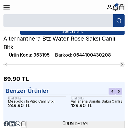
2
/
Canlı Bitkiler
/
Alternanthera Btz Water Rose Saksı Canlı Bitki
★ Atakan Petshop,
İthâl Bitki yetkili
satıcısıdır.
Alternanthera Btz Water Rose Saksı Canlı
Bitki
Ürün Kodu
:
963195
Barkod
:
0644100430208
89.90
TL
Benzer Ürünler
İthâl Bitki
İthâl Bitki
Meeboldii In Vitro Canlı Bitki
Vallisneria Spiralis Saksı Canlı Bitki
249.90 TL
129.90 TL
ÜRÜN DETAYI