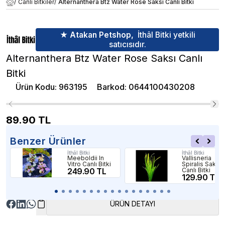
/
Canlı Bitkiler
/
Alternanthera Btz Water Rose Saksı Canlı Bitki
★ Atakan Petshop,
İthâl Bitki yetkili
satıcısıdır.
Alternanthera Btz Water Rose Saksı Canlı
Bitki
Ürün Kodu
:
963195
Barkod
:
0644100430208
89.90
TL
Benzer Ürünler
İthâl Bitki
İthâl Bitki
Meeboldii In
Vallisneria
Vitro Canlı Bitki
Spiralis Saksı
249.90 TL
Canlı Bitki
129.90 TL
ÜRÜN DETAYI