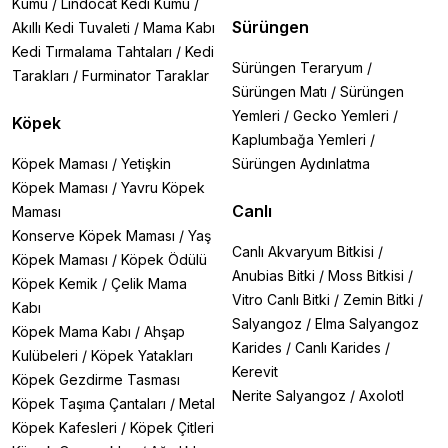
Kumu
/
Lindocat Kedi Kumu
/
Sürüngen
Akıllı Kedi Tuvaleti
/
Mama Kabı
Kedi Tırmalama Tahtaları
/
Kedi
Sürüngen Teraryum
/
Tarakları
/
Furminator Taraklar
Sürüngen Matı
/
Sürüngen
Yemleri
/
Gecko Yemleri
/
Köpek
Kaplumbağa Yemleri
/
Köpek Maması
/
Yetişkin
Sürüngen Aydınlatma
Köpek Maması
/
Yavru Köpek
Canlı
Maması
Konserve Köpek Maması
/
Yaş
Canlı Akvaryum Bitkisi
/
Köpek Maması
/
Köpek Ödülü
Anubias Bitki
/
Moss Bitkisi
/
Köpek Kemik
/
Çelik Mama
Vitro Canlı Bitki
/
Zemin Bitki
/
Kabı
Salyangoz
/
Elma Salyangoz
Köpek Mama Kabı
/
Ahşap
Karides
/
Canlı Karides
/
Kulübeleri
/
Köpek Yatakları
Kerevit
Köpek Gezdirme Tasması
Nerite Salyangoz
/
Axolotl
Köpek Taşıma Çantaları
/
Metal
Köpek Kafesleri
/
Köpek Çitleri