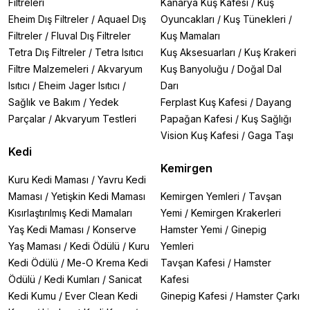
Filtreleri
Kanarya Kuş Kafesi
/
Kuş
Eheim Dış Filtreler
/
Aquael Dış
Oyuncakları
/
Kuş Tünekleri
/
Filtreler
/
Fluval Dış Filtreler
Kuş Mamaları
Tetra Dış Filtreler
/
Tetra Isıtıcı
Kuş Aksesuarları
/
Kuş Krakeri
Filtre Malzemeleri
/
Akvaryum
Kuş Banyoluğu
/
Doğal Dal
Isıtıcı
/
Eheim Jager Isıtıcı
/
Darı
Sağlık ve Bakım
/
Yedek
Ferplast Kuş Kafesi
/
Dayang
Parçalar
/
Akvaryum Testleri
Papağan Kafesi
/
Kuş Sağlığı
Vision Kuş Kafesi
/
Gaga Taşı
Kedi
Kemirgen
Kuru Kedi Maması
/
Yavru Kedi
Maması
/
Yetişkin Kedi Maması
Kemirgen Yemleri
/
Tavşan
Kısırlaştırılmış Kedi Mamaları
Yemi
/
Kemirgen Krakerleri
Yaş Kedi Maması
/
Konserve
Hamster Yemi
/
Ginepig
Yaş Maması
/
Kedi Ödülü
/
Kuru
Yemleri
Kedi Ödülü
/
Me-O Krema Kedi
Tavşan Kafesi
/
Hamster
Ödülü
/
Kedi Kumları
/
Sanicat
Kafesi
Kedi Kumu
/
Ever Clean Kedi
Ginepig Kafesi
/
Hamster Çarkı