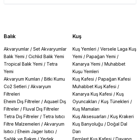
Balık
Kuş
Akvaryumlar
/
Set Akvaryumlar
Kuş Yemleri
/
Versele Laga Kuş
Balık Yemi
/
Cichlid Balık Yemi
Yemi
/
Papağan Yemi
/
Tropical Balık Yemi
/
Tetra
Kanarya Yemi
/
Muhabbet
Yemi
Kuşu Yemleri
Akvaryum Kumları
/
Bitki Kumu
Kuş Kafesi
/
Papağan Kafesi
Co2 Setleri
/
Akvaryum
Muhabbet Kuş Kafesi
/
Filtreleri
Kanarya Kuş Kafesi
/
Kuş
Eheim Dış Filtreler
/
Aquael Dış
Oyuncakları
/
Kuş Tünekleri
/
Filtreler
/
Fluval Dış Filtreler
Kuş Mamaları
Tetra Dış Filtreler
/
Tetra Isıtıcı
Kuş Aksesuarları
/
Kuş Krakeri
Filtre Malzemeleri
/
Akvaryum
Kuş Banyoluğu
/
Doğal Dal
Isıtıcı
/
Eheim Jager Isıtıcı
/
Darı
Sağlık ve Bakım
/
Yedek
Ferplast Kuş Kafesi
/
Dayang