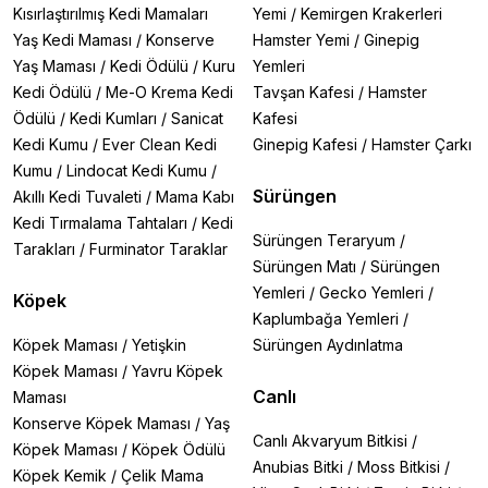
Kısırlaştırılmış Kedi Mamaları
Yemi
/
Kemirgen Krakerleri
Yaş Kedi Maması
/
Konserve
Hamster Yemi
/
Ginepig
Yaş Maması
/
Kedi Ödülü
/
Kuru
Yemleri
Kedi Ödülü
/
Me-O Krema Kedi
Tavşan Kafesi
/
Hamster
Ödülü
/
Kedi Kumları
/
Sanicat
Kafesi
Kedi Kumu
/
Ever Clean Kedi
Ginepig Kafesi
/
Hamster Çarkı
Kumu
/
Lindocat Kedi Kumu
/
Sürüngen
Akıllı Kedi Tuvaleti
/
Mama Kabı
Kedi Tırmalama Tahtaları
/
Kedi
Sürüngen Teraryum
/
Tarakları
/
Furminator Taraklar
Sürüngen Matı
/
Sürüngen
Yemleri
/
Gecko Yemleri
/
Köpek
Kaplumbağa Yemleri
/
Köpek Maması
/
Yetişkin
Sürüngen Aydınlatma
Köpek Maması
/
Yavru Köpek
Canlı
Maması
Konserve Köpek Maması
/
Yaş
Canlı Akvaryum Bitkisi
/
Köpek Maması
/
Köpek Ödülü
Anubias Bitki
/
Moss Bitkisi
/
Köpek Kemik
/
Çelik Mama