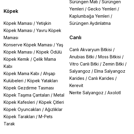
Sürüngen Matı
/
Sürüngen
Yemleri
/
Gecko Yemleri
/
Köpek
Kaplumbağa Yemleri
/
Köpek Maması
/
Yetişkin
Sürüngen Aydınlatma
Köpek Maması
/
Yavru Köpek
Canlı
Maması
Konserve Köpek Maması
/
Yaş
Canlı Akvaryum Bitkisi
/
Köpek Maması
/
Köpek Ödülü
Anubias Bitki
/
Moss Bitkisi
/
Köpek Kemik
/
Çelik Mama
Vitro Canlı Bitki
/
Zemin Bitki
/
Kabı
Salyangoz
/
Elma Salyangoz
Köpek Mama Kabı
/
Ahşap
Karides
/
Canlı Karides
/
Kulübeleri
/
Köpek Yatakları
Kerevit
Köpek Gezdirme Tasması
Nerite Salyangoz
/
Axolotl
Köpek Taşıma Çantaları
/
Metal
Köpek Kafesleri
/
Köpek Çitleri
Köpek Oyuncakları
/
Ağızlıklar
Köpek Tarakları
/
M-Pets
Tarak