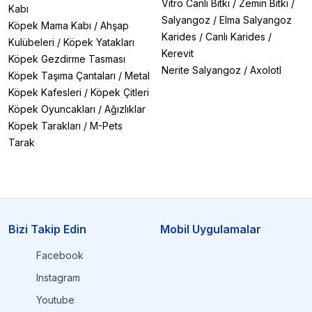
Vitro Canlı Bitki
/
Zemin Bitki
/
Kabı
Salyangoz
/
Elma Salyangoz
Köpek Mama Kabı
/
Ahşap
Karides
/
Canlı Karides
/
Kulübeleri
/
Köpek Yatakları
Kerevit
Köpek Gezdirme Tasması
Nerite Salyangoz
/
Axolotl
Köpek Taşıma Çantaları
/
Metal
Köpek Kafesleri
/
Köpek Çitleri
Köpek Oyuncakları
/
Ağızlıklar
Köpek Tarakları
/
M-Pets
Tarak
Bizi Takip Edin
Mobil Uygulamalar
Facebook
Instagram
Youtube