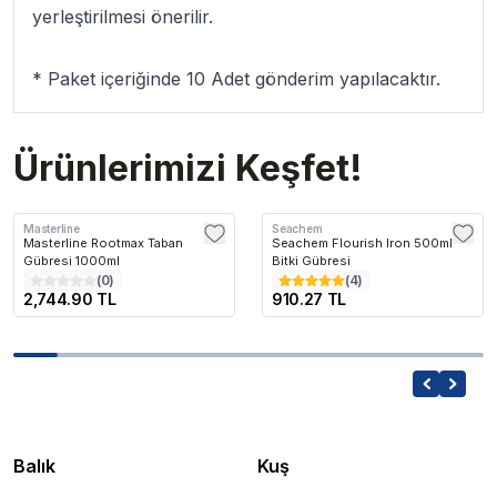
yerleştirilmesi önerilir.
* Paket içeriğinde 10 Adet gönderim yapılacaktır.
Ürünlerimizi Keşfet!
Masterline
Seachem
Masterline Rootmax Taban
Seachem Flourish Iron 500ml -
Gübresi 1000ml
Bitki Gübresi
(
0
)
(
4
)
2,744.90 TL
910.27 TL
Balık
Kuş