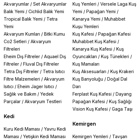
Akvaryumlar
/
Set Akvaryumlar
Kuş Yemleri
/
Versele Laga Kuş
Balık Yemi
/
Cichlid Balık Yemi
Yemi
/
Papağan Yemi
/
Tropical Balık Yemi
/
Tetra
Kanarya Yemi
/
Muhabbet
Yemi
Kuşu Yemleri
Akvaryum Kumları
/
Bitki Kumu
Kuş Kafesi
/
Papağan Kafesi
Co2 Setleri
/
Akvaryum
Muhabbet Kuş Kafesi
/
Filtreleri
Kanarya Kuş Kafesi
/
Kuş
Eheim Dış Filtreler
/
Aquael Dış
Oyuncakları
/
Kuş Tünekleri
/
Filtreler
/
Fluval Dış Filtreler
Kuş Mamaları
Tetra Dış Filtreler
/
Tetra Isıtıcı
Kuş Aksesuarları
/
Kuş Krakeri
Filtre Malzemeleri
/
Akvaryum
Kuş Banyoluğu
/
Doğal Dal
Isıtıcı
/
Eheim Jager Isıtıcı
/
Darı
Sağlık ve Bakım
/
Yedek
Ferplast Kuş Kafesi
/
Dayang
Parçalar
/
Akvaryum Testleri
Papağan Kafesi
/
Kuş Sağlığı
Vision Kuş Kafesi
/
Gaga Taşı
Kedi
Kemirgen
Kuru Kedi Maması
/
Yavru Kedi
Maması
/
Yetişkin Kedi Maması
Kemirgen Yemleri
/
Tavşan