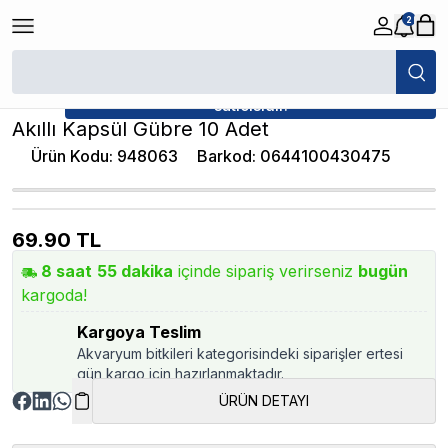
2
/
Akvaryum Katkı / Gübre
/
Akıllı Kapsül Gübre 10 Adet
★ Atakan Petshop,
Atakan Petshop yetkili
satıcısıdır.
Akıllı Kapsül Gübre 10 Adet
Ürün Kodu
:
948063
Barkod
:
0644100430475
69.90
TL
8
saat
55
dakika
içinde sipariş verirseniz
bugün
kargoda!
Kargoya Teslim
Akvaryum bitkileri kategorisindeki siparişler ertesi
gün kargo için hazırlanmaktadır.
ÜRÜN DETAYI