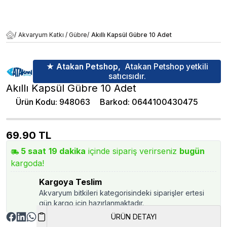
/
Akvaryum Katkı / Gübre
/
Akıllı Kapsül Gübre 10 Adet
★ Atakan Petshop,
Atakan Petshop yetkili
satıcısıdır.
Akıllı Kapsül Gübre 10 Adet
Ürün Kodu
:
948063
Barkod
:
0644100430475
69.90
TL
5
saat
19
dakika
içinde sipariş verirseniz
bugün
kargoda!
Kargoya Teslim
Akvaryum bitkileri kategorisindeki siparişler ertesi
gün kargo için hazırlanmaktadır.
ÜRÜN DETAYI