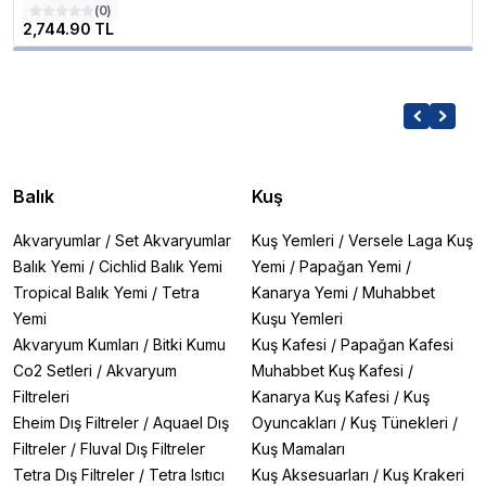
(
0
)
2,744.90 TL
Balık
Kuş
Akvaryumlar
/
Set Akvaryumlar
Kuş Yemleri
/
Versele Laga Kuş
Balık Yemi
/
Cichlid Balık Yemi
Yemi
/
Papağan Yemi
/
Tropical Balık Yemi
/
Tetra
Kanarya Yemi
/
Muhabbet
Yemi
Kuşu Yemleri
Akvaryum Kumları
/
Bitki Kumu
Kuş Kafesi
/
Papağan Kafesi
Co2 Setleri
/
Akvaryum
Muhabbet Kuş Kafesi
/
Filtreleri
Kanarya Kuş Kafesi
/
Kuş
Eheim Dış Filtreler
/
Aquael Dış
Oyuncakları
/
Kuş Tünekleri
/
Filtreler
/
Fluval Dış Filtreler
Kuş Mamaları
Tetra Dış Filtreler
/
Tetra Isıtıcı
Kuş Aksesuarları
/
Kuş Krakeri