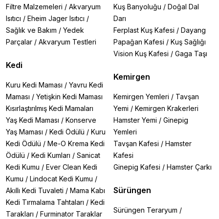
Filtre Malzemeleri
/
Akvaryum
Kuş Banyoluğu
/
Doğal Dal
Isıtıcı
/
Eheim Jager Isıtıcı
/
Darı
Sağlık ve Bakım
/
Yedek
Ferplast Kuş Kafesi
/
Dayang
Parçalar
/
Akvaryum Testleri
Papağan Kafesi
/
Kuş Sağlığı
Vision Kuş Kafesi
/
Gaga Taşı
Kedi
Kemirgen
Kuru Kedi Maması
/
Yavru Kedi
Maması
/
Yetişkin Kedi Maması
Kemirgen Yemleri
/
Tavşan
Kısırlaştırılmış Kedi Mamaları
Yemi
/
Kemirgen Krakerleri
Yaş Kedi Maması
/
Konserve
Hamster Yemi
/
Ginepig
Yaş Maması
/
Kedi Ödülü
/
Kuru
Yemleri
Kedi Ödülü
/
Me-O Krema Kedi
Tavşan Kafesi
/
Hamster
Ödülü
/
Kedi Kumları
/
Sanicat
Kafesi
Kedi Kumu
/
Ever Clean Kedi
Ginepig Kafesi
/
Hamster Çarkı
Kumu
/
Lindocat Kedi Kumu
/
Sürüngen
Akıllı Kedi Tuvaleti
/
Mama Kabı
Kedi Tırmalama Tahtaları
/
Kedi
Sürüngen Teraryum
/
Tarakları
/
Furminator Taraklar