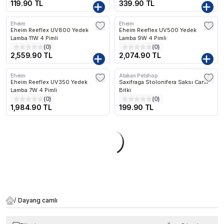
119.90 TL
339.90 TL
Eheim
Eheim
Kargo Bedava
Kargo Bedava
Eheim Reeflex UV800 Yedek
Eheim Reeflex UV500 Yedek
Lamba 11W 4 Pimli
Lamba 9W 4 Pimli
(
0
)
(
0
)
2,559.90 TL
2,074.90 TL
Eheim
Atakan Petshop
Kargo Bedava
Eheim Reeflex UV350 Yedek
Saxifraga Stolonifera Saksı Canlı
Lamba 7W 4 Pimli
Bitki
(
0
)
(
0
)
1,984.90 TL
199.90 TL
/
Dayang camlı