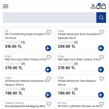
2
/
-
Filtreler
Son Eklenen
RS
Diğer
RS FU430K Biyolojik Sünger Filtre
Parlak Akvaryum Kum Düzleştirici
12x14cm
Spatula 32cm
(
0
)
(
0
)
319.90 TL
299.90 TL
Diğer
Diğer
Mat Düz Uçlu Bitki Cımbızı 27cm
Mat Eğik Uçlu Bitki Cımbızı 27cm
(
0
)
(
0
)
279.90 TL
279.90 TL
Diğer
Diğer
Alüminyum Alaşımlı Akvaryum Cam
Parlak Akvaryum Cam Kazıyıcı
Kazıyıcı 64cm
64cm
(
0
)
(
0
)
749.90 TL
789.90 TL
Atakan Petshop
M-Pets
Bucephalandra Kedagang Mini
M-Pets Lolliheart Tavuklu ve Kedi