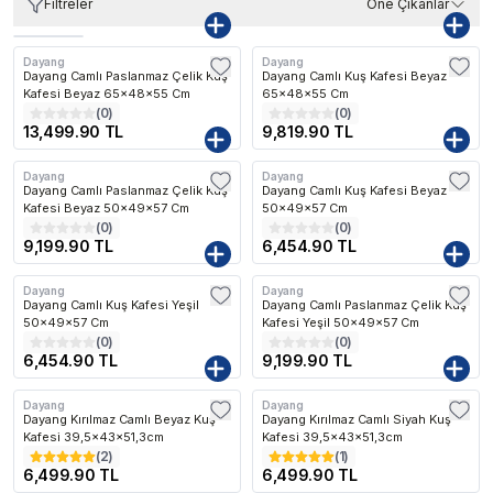
Filtreler
Öne Çıkanlar
Dayang
Dayang
Dayang Camlı Paslanmaz Çelik Kuş
Dayang Camlı Kuş Kafesi Beyaz
Kafesi Beyaz 65x48x55 Cm
65x48x55 Cm
(
0
)
(
0
)
13,499.90 TL
9,819.90 TL
Dayang
Dayang
Dayang Camlı Paslanmaz Çelik Kuş
Dayang Camlı Kuş Kafesi Beyaz
Kafesi Beyaz 50x49x57 Cm
50x49x57 Cm
(
0
)
(
0
)
9,199.90 TL
6,454.90 TL
Dayang
Dayang
Dayang Camlı Kuş Kafesi Yeşil
Dayang Camlı Paslanmaz Çelik Kuş
50x49x57 Cm
Kafesi Yeşil 50x49x57 Cm
(
0
)
(
0
)
6,454.90 TL
9,199.90 TL
Dayang
Dayang
Kargo Bedava
Kargo Bedava
Dayang Kırılmaz Camlı Beyaz Kuş
Dayang Kırılmaz Camlı Siyah Kuş
Kafesi 39,5x43x51,3cm
Kafesi 39,5x43x51,3cm
(
2
)
(
1
)
6,499.90 TL
6,499.90 TL