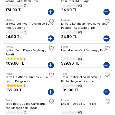
Round Saksı Canlı Bitki
Otlu Kedi Ödülü 4gr
(
0
)
(
0
)
174.90 TL
24.90 TL
M-Pets
M-Pets
M-Pets Lolliheart Tavuklu ve Sütlü
M-Pets Lolliheart Tavuklu ve Mor
Kedi Ödülü 4gr
Patatesli Kedi Ödülü 4gr
(
0
)
(
0
)
24.90 TL
24.90 TL
LaVital
LaVital
Lavital Yavru Köpek Başlangıç
Lavital Yavru Kedi Başlangıç Paketi
Paketi
(
1
)
(
0
)
409.90 TL
529.90 TL
Tetra
Tetra
Tetra Goldfish Granules 250ml -
Tetra ReptoDelica Gammarus
Japon Balığı Yemi
Kaplumbağa Yemi 250ml
(
1
)
(
0
)
359.90 TL
199.90 TL
Tetra
Eheim
Tetra ReptoDelica Gammarus
Eheim T Dirsek 12 - 16mm
Kaplumbağa Yemi 100ml
(
0
)
(
0
)