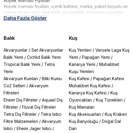
Köpek Maması Fiyatları
Köpek maması fiyatları, içerik kalitesi, marka, paket boyutu ve
mama türüne göre değişiklik gösterebilir. Premium mamalar,
Daha Fazla Göster
yüksek kaliteli protein kaynakları ve dengeli formülleri
nedeniyle genellikle daha pahalıdır. Ancak bu mamalar,
köpeğinizin sağlığını uzun vadede desteklediği için veteriner
masraflarını azaltabilir ve bütçenize olumlu katkı sağlayabilir.
Balık
Kuş
Daha uygun fiyatlı mamalar, genellikle tahıl oranı yüksek ve
protein içeriği daha düşük seçeneklerden oluşur. Bütçenize
Akvaryumlar
/
Set Akvaryumlar
Kuş Yemleri
/
Versele Laga Kuş
uygun kaliteli bir mama seçmek, köpeğinizin hem sağlığını
Balık Yemi
/
Cichlid Balık Yemi
Yemi
/
Papağan Yemi
/
hem de mutluluğunu garanti altına alabilir.
Tropical Balık Yemi
/
Tetra
Kanarya Yemi
/
Muhabbet
Köpek Maması Çeşitleri
Yemi
Kuşu Yemleri
Köpek maması çeşitleri, köpeğinizin özel ihtiyaçlarına göre
geniş bir yelpazede sunulmaktadır. Yavru köpekler için formüle
Akvaryum Kumları
/
Bitki Kumu
Kuş Kafesi
/
Papağan Kafesi
edilen mamalar, büyüme sürecinde ihtiyaç duydukları protein
Co2 Setleri
/
Akvaryum
Muhabbet Kuş Kafesi
/
ve vitaminleri içerirken; yaşlı köpek mamaları, yaşa bağlı olarak
Filtreleri
Kanarya Kuş Kafesi
/
Kuş
ortaya çıkabilecek sağlık sorunlarını önlemeyi amaçlar. Ayrıca
Eheim Dış Filtreler
/
Aquael Dış
Oyuncakları
/
Kuş Tünekleri
/
hassas sindirim sistemi olan köpekler için hipoalerjenik
Filtreler
/
Fluval Dış Filtreler
Kuş Mamaları
mamalar ya da belirli bir hastalığa yönelik veteriner reçeteli
mamalar da bulunmaktadır.
Tetra Dış Filtreler
/
Tetra Isıtıcı
Kuş Aksesuarları
/
Kuş Krakeri
Filtre Malzemeleri
/
Akvaryum
Kuş Banyoluğu
/
Doğal Dal
Köpeklerin yaşına, sağlık durumuna ve aktivite düzeyine göre
Isıtıcı
/
Eheim Jager Isıtıcı
/
Darı
farklı mama çeşitleri bulunmaktadır: