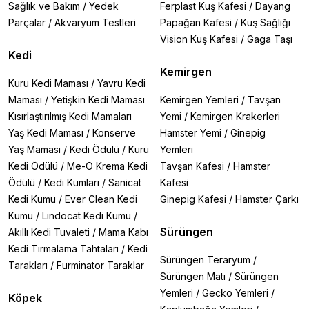
Sağlık ve Bakım
/
Yedek
Ferplast Kuş Kafesi
/
Dayang
Parçalar
/
Akvaryum Testleri
Papağan Kafesi
/
Kuş Sağlığı
Yavru Köpek Mamaları:
Yüksek enerji ve protein içeriğiyle
yavru köpeklerin büyüme ve gelişme ihtiyaçlarını karşılar. Aynı
Vision Kuş Kafesi
/
Gaga Taşı
zamanda kemik gelişimi için kalsiyum ve fosfor açısından
Kedi
zengindir.
Kemirgen
Kuru Kedi Maması
/
Yavru Kedi
Yetişkin Köpek Mamaları:
Dengeli enerji ve besin içeriğiyle
Maması
/
Yetişkin Kedi Maması
Kemirgen Yemleri
/
Tavşan
köpeğinizin günlük ihtiyaçlarını karşılar. Standart ya da yüksek
Kısırlaştırılmış Kedi Mamaları
Yemi
/
Kemirgen Krakerleri
enerji içerikli formüller mevcuttur.
Yaş Kedi Maması
/
Konserve
Hamster Yemi
/
Ginepig
Yaşlı Köpek Mamaları:
Sindirimi kolay formüllerle yaşa bağlı
Yaş Maması
/
Kedi Ödülü
/
Kuru
Yemleri
sağlık sorunlarını önlemeye yardımcı olur. Düşük kalorili ve
Kedi Ödülü
/
Me-O Krema Kedi
Tavşan Kafesi
/
Hamster
yüksek lif içeriğiyle dikkat çeker.
Ödülü
/
Kedi Kumları
/
Sanicat
Kafesi
Kedi Kumu
/
Ever Clean Kedi
Ginepig Kafesi
/
Hamster Çarkı
Tahılsız Mamalar:
Tahıl alerjisi olan veya hassas sindirim
Kumu
/
Lindocat Kedi Kumu
/
sistemine sahip köpekler için idealdir.
Sürüngen
Akıllı Kedi Tuvaleti
/
Mama Kabı
Veteriner Reçeteli Mamalar:
Sağlık sorunlarına özel formüle
Kedi Tırmalama Tahtaları
/
Kedi
edilen bu mamalar, veteriner kontrolünde kullanılır.
Sürüngen Teraryum
/
Tarakları
/
Furminator Taraklar
Köpek Mamasının Önemi
Sürüngen Matı
/
Sürüngen
Köpek maması, yalnızca günlük enerji ihtiyacını karşılamakla
Yemleri
/
Gecko Yemleri
/
Köpek
kalmaz; aynı zamanda köpeğinizin genel sağlığı üzerinde