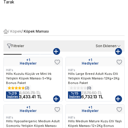
Tarak
/
Köpek
/
Köpek Maması
Filtreler
Son Eklenen
+
1
+
1
Kargo Bedava
Hediyeler
Hediyeler
Hill's
Hill's
Hills Kuzulu Küçük ve Mini Irk
Hills Large Breed Adult Kuzu Etli
Yetişkin Köpek Maması 5+1Kg
Yetişkin Köpek Maması 12Kg+2Kg
Bonus Paket
Bonus Paket
(
2
)
(
0
)
4,806.78 TL
7,876.60 TL
%
29
%
15
3,433.41 TL
6,732.13 TL
İndirim
İndirim
vorilenen
En Çok Favorilenen
En Çok Favorilenen
+
1
+
1
Kargo Bedava
Kargo Bedava
Hediyeler
Hediyeler
Hill's
Hill's
Hills Hypoallergenic Medium Adult
Hills Medium Mature Kuzu Etli Yaşlı
Somonlu Yetişkin Köpek Maması
Köpek Maması 12+2Kg Bonus