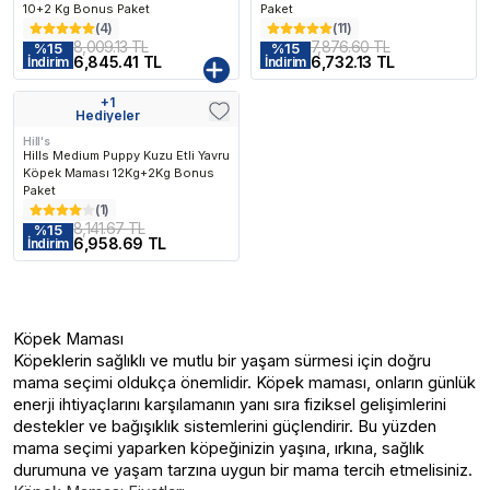
10+2 Kg Bonus Paket
Paket
(
4
)
(
11
)
8,009.13 TL
7,876.60 TL
%
15
%
15
6,845.41 TL
6,732.13 TL
İndirim
İndirim
+
1
Kargo Bedava
Hediyeler
Hill's
Hills Medium Puppy Kuzu Etli Yavru
Köpek Maması 12Kg+2Kg Bonus
Paket
(
1
)
8,141.67 TL
%
15
6,958.69 TL
İndirim
Köpek Maması
Köpeklerin sağlıklı ve mutlu bir yaşam sürmesi için doğru
mama seçimi oldukça önemlidir. Köpek maması, onların günlük
enerji ihtiyaçlarını karşılamanın yanı sıra fiziksel gelişimlerini
destekler ve bağışıklık sistemlerini güçlendirir. Bu yüzden
mama seçimi yaparken köpeğinizin yaşına, ırkına, sağlık
durumuna ve yaşam tarzına uygun bir mama tercih etmelisiniz.