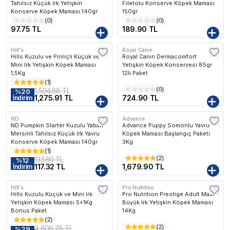
Tahılsız Küçük Irk Yetişkin
Filetolu Konserve Köpek Maması
Konserve Köpek Maması 140gr
150gr
(
0
)
(
0
)
97.75 TL
189.90 TL
Hill's
Royal Canin
Hills Kuzulu ve Pirinçli Küçük ve
Royal Canin Dermacomfort
Mini Irk Yetişkin Köpek Maması
Yetişkin Köpek Konservesi 85gr
1,5Kg
12li Paket
(
1
)
(
0
)
1,594.88 TL
%
20
1,275.91 TL
724.90 TL
İndirim
ND
Advance
ND Pumpkin Starter Kuzulu Yaban
Advance Puppy Somonlu Yavru
Mersinli Tahılsız Küçük Irk Yavru
Köpek Maması Başlangıç Paketi
Konserve Köpek Maması 140gr
3Kg
(
1
)
(
2
)
133.80 TL
%
12
117.32 TL
1,679.90 TL
İndirim
Hill's
Pro Nutrition
Hills Kuzulu Küçük ve Mini Irk
Pro Nutrition Prestige Adult Maxi
Yetişkin Köpek Maması 5+1Kg
Büyük Irk Yetişkin Köpek Maması
Bonus Paket
14Kg
(
2
)
(
2
)
4,806.78 TL
%
29