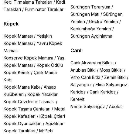
Kedi Tırmalama Tahtaları
/
Kedi
Sürüngen Teraryum
/
Tarakları
/
Furminator Taraklar
Sürüngen Matı
/
Sürüngen
Yemleri
/
Gecko Yemleri
/
Köpek
Kaplumbağa Yemleri
/
Köpek Maması
/
Yetişkin
Sürüngen Aydınlatma
Köpek Maması
/
Yavru Köpek
Canlı
Maması
Konserve Köpek Maması
/
Yaş
Canlı Akvaryum Bitkisi
/
Köpek Maması
/
Köpek Ödülü
Anubias Bitki
/
Moss Bitkisi
/
Köpek Kemik
/
Çelik Mama
Vitro Canlı Bitki
/
Zemin Bitki
/
Kabı
Salyangoz
/
Elma Salyangoz
Köpek Mama Kabı
/
Ahşap
Karides
/
Canlı Karides
/
Kulübeleri
/
Köpek Yatakları
Kerevit
Köpek Gezdirme Tasması
/
Nerite Salyangoz
/
Axolotl
Köpek Taşıma Çantaları
/
Metal
Köpek Kafesleri
/
Köpek Çitleri
Köpek Oyuncakları
/
Ağızlıklar
Köpek Tarakları
/
M-Pets