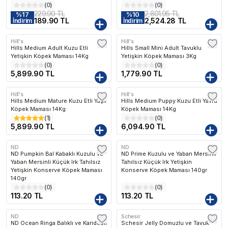
(
0
)
(
0
)
229.90 TL
2,801.95 TL
%
17
%
10
189.90 TL
2,524.28 TL
İndirim
İndirim
Hill's
Hill's
Kargo Bedava
Kargo Bedava
Hills Medium Adult Kuzu Etli
Hills Small Mini Adult Tavuklu
Yetişkin Köpek Maması 14Kg
Yetişkin Köpek Maması 3Kg
(
0
)
(
0
)
5,899.90 TL
1,779.90 TL
Hill's
Hill's
Kargo Bedava
Kargo Bedava
Hills Medium Mature Kuzu Etli Yaşlı
Hills Medium Puppy Kuzu Etli Yavru
Köpek Maması 14Kg
Köpek Maması 14Kg
(
1
)
(
0
)
5,899.90 TL
6,094.90 TL
ND
ND
ND Pumpkin Bal Kabaklı Kuzulu ve
ND Prime Kuzulu ve Yaban Mersinli
Yaban Mersinli Küçük Irk Tahılsız
Tahılsız Küçük Irk Yetişkin
Yetişkin Konserve Köpek Maması
Konserve Köpek Maması 140gr
140gr
(
0
)
(
0
)
113.20 TL
113.20 TL
ND
Schesir
ND Ocean Ringa Balıklı ve Karidesli
Schesir Jelly Domuzlu ve Tavuk