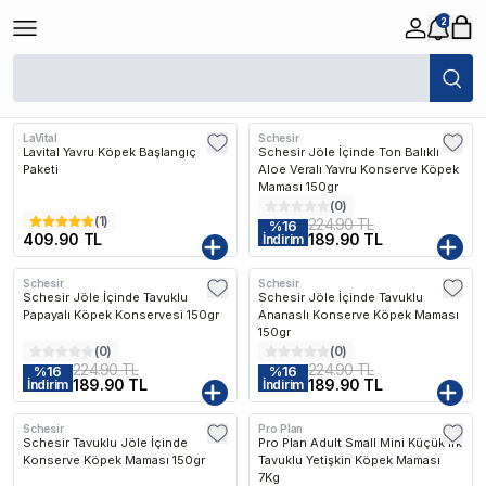
2
/
Köpek
/
Köpek Maması
Filtreler
Son Eklenen
LaVital
Schesir
Lavital Yavru Köpek Başlangıç
Schesir Jöle İçinde Ton Balıklı
Paketi
Aloe Veralı Yavru Konserve Köpek
Maması 150gr
(
0
)
(
1
)
224.90 TL
%
16
409.90 TL
189.90 TL
İndirim
Schesir
Schesir
Schesir Jöle İçinde Tavuklu
Schesir Jöle İçinde Tavuklu
Papayalı Köpek Konservesi 150gr
Ananaslı Konserve Köpek Maması
150gr
(
0
)
(
0
)
224.90 TL
224.90 TL
%
16
%
16
189.90 TL
189.90 TL
İndirim
İndirim
Schesir
Pro Plan
Kargo Bedava
Schesir Tavuklu Jöle İçinde
Pro Plan Adult Small Mini Küçük Irk
Konserve Köpek Maması 150gr
Tavuklu Yetişkin Köpek Maması
7Kg