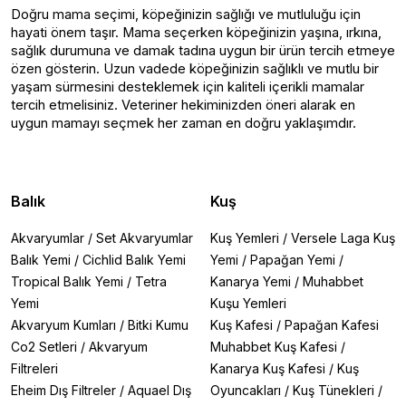
Doğru mama seçimi, köpeğinizin sağlığı ve mutluluğu için
hayati önem taşır. Mama seçerken köpeğinizin yaşına, ırkına,
sağlık durumuna ve damak tadına uygun bir ürün tercih etmeye
özen gösterin. Uzun vadede köpeğinizin sağlıklı ve mutlu bir
yaşam sürmesini desteklemek için kaliteli içerikli mamalar
tercih etmelisiniz. Veteriner hekiminizden öneri alarak en
uygun mamayı seçmek her zaman en doğru yaklaşımdır.
Balık
Kuş
Akvaryumlar
/
Set Akvaryumlar
Kuş Yemleri
/
Versele Laga Kuş
Balık Yemi
/
Cichlid Balık Yemi
Yemi
/
Papağan Yemi
/
Tropical Balık Yemi
/
Tetra
Kanarya Yemi
/
Muhabbet
Yemi
Kuşu Yemleri
Akvaryum Kumları
/
Bitki Kumu
Kuş Kafesi
/
Papağan Kafesi
Co2 Setleri
/
Akvaryum
Muhabbet Kuş Kafesi
/
Filtreleri
Kanarya Kuş Kafesi
/
Kuş
Eheim Dış Filtreler
/
Aquael Dış
Oyuncakları
/
Kuş Tünekleri
/