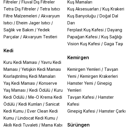
Filtreler
/
Fluval Dış Filtreler
Kuş Mamaları
Tetra Dış Filtreler
/
Tetra Isıtıcı
Kuş Aksesuarları
/
Kuş Krakeri
Filtre Malzemeleri
/
Akvaryum
Kuş Banyoluğu
/
Doğal Dal
Isıtıcı
/
Eheim Jager Isıtıcı
/
Darı
Sağlık ve Bakım
/
Yedek
Ferplast Kuş Kafesi
/
Dayang
Parçalar
/
Akvaryum Testleri
Papağan Kafesi
/
Kuş Sağlığı
Vision Kuş Kafesi
/
Gaga Taşı
Kedi
Kemirgen
Kuru Kedi Maması
/
Yavru Kedi
Maması
/
Yetişkin Kedi Maması
Kemirgen Yemleri
/
Tavşan
Kısırlaştırılmış Kedi Mamaları
Yemi
/
Kemirgen Krakerleri
Yaş Kedi Maması
/
Konserve
Hamster Yemi
/
Ginepig
Yaş Maması
/
Kedi Ödülü
/
Kuru
Yemleri
Kedi Ödülü
/
Me-O Krema Kedi
Tavşan Kafesi
/
Hamster
Ödülü
/
Kedi Kumları
/
Sanicat
Kafesi
Kedi Kumu
/
Ever Clean Kedi
Ginepig Kafesi
/
Hamster Çarkı
Kumu
/
Lindocat Kedi Kumu
/
Sürüngen
Akıllı Kedi Tuvaleti
/
Mama Kabı