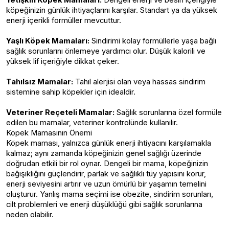
Yetişkin Köpek Mamaları:
Dengeli enerji ve besin içeriğiyle
köpeğinizin günlük ihtiyaçlarını karşılar. Standart ya da yüksek
enerji içerikli formüller mevcuttur.
Yaşlı Köpek Mamaları:
Sindirimi kolay formüllerle yaşa bağlı
sağlık sorunlarını önlemeye yardımcı olur. Düşük kalorili ve
yüksek lif içeriğiyle dikkat çeker.
Tahılsız Mamalar:
Tahıl alerjisi olan veya hassas sindirim
sistemine sahip köpekler için idealdir.
Veteriner Reçeteli Mamalar:
Sağlık sorunlarına özel formüle
edilen bu mamalar, veteriner kontrolünde kullanılır.
Köpek Mamasının Önemi
Köpek maması, yalnızca günlük enerji ihtiyacını karşılamakla
kalmaz; aynı zamanda köpeğinizin genel sağlığı üzerinde
doğrudan etkili bir rol oynar. Dengeli bir mama, köpeğinizin
bağışıklığını güçlendirir, parlak ve sağlıklı tüy yapısını korur,
enerji seviyesini artırır ve uzun ömürlü bir yaşamın temelini
oluşturur. Yanlış mama seçimi ise obezite, sindirim sorunları,
cilt problemleri ve enerji düşüklüğü gibi sağlık sorunlarına
neden olabilir.