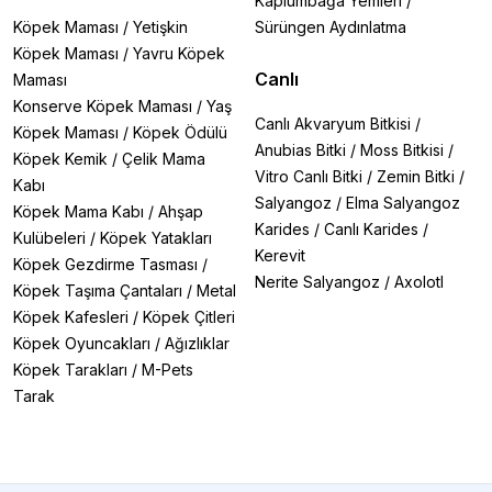
Kaplumbağa Yemleri
/
doğrudan etkili bir rol oynar. Dengeli bir mama, köpeğinizin
Köpek Maması
/
Yetişkin
Sürüngen Aydınlatma
bağışıklığını güçlendirir, parlak ve sağlıklı tüy yapısını korur,
enerji seviyesini artırır ve uzun ömürlü bir yaşamın temelini
Köpek Maması
/
Yavru Köpek
oluşturur. Yanlış mama seçimi ise obezite, sindirim sorunları,
Canlı
Maması
cilt problemleri ve enerji düşüklüğü gibi sağlık sorunlarına
Konserve Köpek Maması
/
Yaş
neden olabilir.
Canlı Akvaryum Bitkisi
/
Köpek Maması
/
Köpek Ödülü
Anubias Bitki
/
Moss Bitkisi
/
Köpek Kemik
/
Çelik Mama
Köpek Maması Besin Öğeleri
Vitro Canlı Bitki
/
Zemin Bitki
/
Kabı
Salyangoz
/
Elma Salyangoz
Köpek mamasında bulunması gereken temel besin öğeleri
Köpek Mama Kabı
/
Ahşap
şunlardır:
Karides
/
Canlı Karides
/
Kulübeleri
/
Köpek Yatakları
Kerevit
Köpek Gezdirme Tasması
/
Protein:
Kas gelişimi ve onarımı, enerji üretimi için
Nerite Salyangoz
/
Axolotl
Köpek Taşıma Çantaları
/
Metal
vazgeçilmezdir. Et, balık, yumurta gibi hayvansal kaynaklar,
kaliteli proteinin ana bileşenleridir.
Köpek Kafesleri
/
Köpek Çitleri
Yağlar:
Enerji sağlar, deri sağlığını destekler ve vitamin
Köpek Oyuncakları
/
Ağızlıklar
emilimine yardımcı olur. Balık yağı, keten tohumu yağı ve tavuk
Köpek Tarakları
/
M-Pets
yağı gibi kaliteli yağlar tercih edilmelidir.
Tarak
Karbonhidratlar:
Günlük enerji ihtiyacını karşılar ve lif kaynağı
olarak sindirim sistemini destekler. Buğday, pirinç, mısır ve
yulaf gibi tahıllardan elde edilir.
Vitaminler ve Mineraller:
Kemik gelişimi, bağışıklık sistemi
ve genel sağlık için önemlidir. A, D, E, K vitaminleri ve kalsiyum,